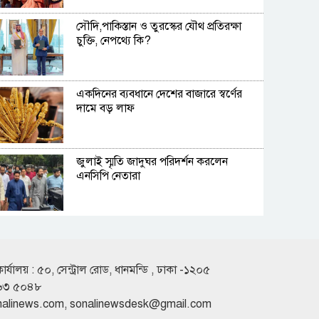
সৌদি,পাকিস্তান ও তুরস্কের যৌথ প্রতিরক্ষা
চুক্তি, নেপথ্যে কি?
একদিনের ব্যবধানে দেশের বাজারে স্বর্ণের
দামে বড় লাফ
জুলাই স্মৃতি জাদুঘর পরিদর্শন করলেন
এনসিপি নেতারা
অস্ট্রেলিয়ার তৃতীয় সারির দলের কাছে ইনিংস
ব্যবধানে হারল বাংলাদেশ
কার্যালয় : ৫০, সেন্ট্রাল রোড, ধানমন্ডি , ঢাকা -১২০৫
৬৩ ৫০৪৮
দীর্ঘ সংগীতজীবনে এমন অভিজ্ঞতার
nalinews.com
,
sonalinewsdesk@gmail.com
মুখোমুখি কখনো হইনি : হাসান