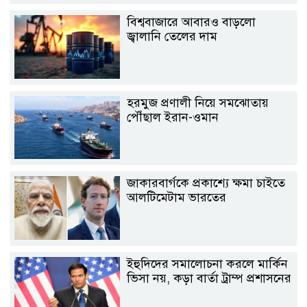
বিশ্ববাজারে আবারও বাড়লো
জ্বালানি তেলের দাম
হরমুজ প্রণালী নিয়ে সমঝোতায়
পৌঁছাল ইরান-ওমান
জাকারবার্গকে প্রকাশ্যে ক্ষমা চাইতে
আলটিমেটাম ভারতের
ইহুদিদের সমালোচনা করলে মার্কিন
ভিসা নয়, কড়া বার্তা ট্রাম্প প্রশাসনের