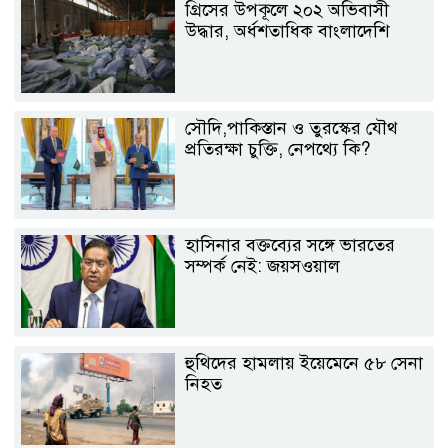
গ্রিসের উপকূলে ২০২ অভিবাসী
উদ্ধার, অর্ধশতাধিক বাংলাদেশি
সৌদি,পাকিস্তান ও তুরস্কের যৌথ
প্রতিরক্ষা চুক্তি, নেপথ্যে কি?
হাসিনার বক্তব্যের সঙ্গে ভারতের
সম্পর্ক নেই: জয়সওয়াল
হুথিদের হামলায় ইয়েমেনে ৫৮ সেনা
নিহত