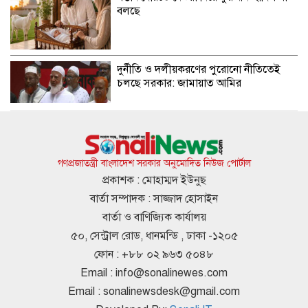
বলছে
দুর্নীতি ও দলীয়করণের পুরোনো নীতিতেই
চলছে সরকার: জামায়াত আমির
শেখ হাসিনা ও আ.লীগের রাজনৈতিক দাফন
হয়েছে: স্বরাষ্ট্রমন্ত্রী
গণপ্রজাতন্ত্রী বাংলাদেশ সরকার অনুমোদিত নিউজ পোর্টাল
প্রকাশক : মোহাম্মদ ইউনুছ
বার্তা সম্পাদক : সাজ্জাদ হোসাইন
হাসিনা চাইলেই কী দেশে ফিরতে পারবেন?
বার্তা ও বাণিজ্যিক কার্যালয়
৫০, সেন্ট্রাল রোড, ধানমন্ডি , ঢাকা -১২০৫
ফোন : +৮৮ ০২ ৯৬৩ ৫০৪৮
Email :
info@sonalinewes.com
বিশ্বকাপে মেসিকে নিয়ে গোপন নথি ফাঁস মার্কিন
Email :
sonalinewsdesk@gmail.com
প্রতিবেদনে