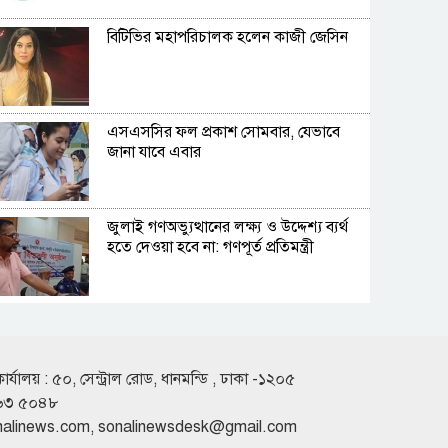
বিটিভির মহাপরিচালক হলেন কাজী জেসিন
এসএসসির ফল প্রকাশ সোমবার, যেভাবে
জানা যাবে এবার
জুলাই গণঅভ্যুত্থানের লক্ষ্য ও উদ্দেশ্য ব্যর্থ
হতে দেওয়া হবে না: গণপূর্ত প্রতিমন্ত্রী
বিমানবন্দরে ভিআইপি-সিআইপিদেরও
তল্লাশির সিদ্ধান্ত
কার্যালয় : ৫০, সেন্ট্রাল রোড, ধানমন্ডি , ঢাকা -১২০৫
৬৩ ৫০৪৮
রুশ পারমাণবিক আইসব্রেকারে উত্তর মেরু
nalinews.com
,
sonalinewsdesk@gmail.com
অভিযানে বাংলাদেশী শিক্ষার্থী প্রত্যয়