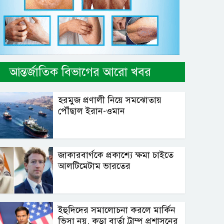
আন্তর্জাতিক বিভাগের আরো খবর
হরমুজ প্রণালী নিয়ে সমঝোতায়
পৌঁছাল ইরান-ওমান
জাকারবার্গকে প্রকাশ্যে ক্ষমা চাইতে
আলটিমেটাম ভারতের
ইহুদিদের সমালোচনা করলে মার্কিন
ভিসা নয়, কড়া বার্তা ট্রাম্প প্রশাসনের