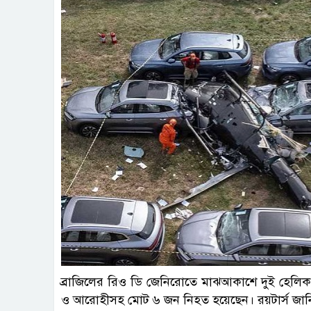
ব্রাজিলের রিও ডি জেনিরোতে মাঝআকাশে দুই হেলিকপ
ও আরোহীসহ মোট ৬ জন নিহত হয়েছেন। রয়টার্স জান