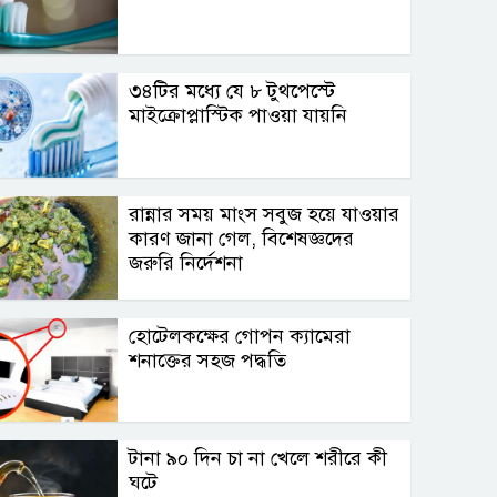
৩৪টির মধ্যে যে ৮ টুথপেস্টে
মাইক্রোপ্লাস্টিক পাওয়া যায়নি
রান্নার সময় মাংস সবুজ হয়ে যাওয়ার
কারণ জানা গেল, বিশেষজ্ঞদের
জরুরি নির্দেশনা
হোটেলকক্ষের গোপন ক্যামেরা
শনাক্তের সহজ পদ্ধতি
টানা ৯০ দিন চা না খেলে শরীরে কী
ঘটে