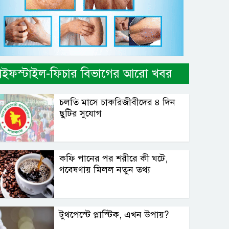
াইফস্টাইল-ফিচার বিভাগের আরো খবর
চলতি মাসে চাকরিজীবীদের ৪ দিন
ছুটির সুযোগ
কফি পানের পর শরীরে কী ঘটে,
গবেষণায় মিলল নতুন তথ্য
টুথপেস্টে প্লাস্টিক, এখন উপায়?