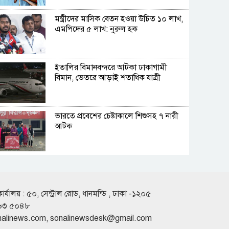
মন্ত্রীদের মাসিক বেতন হওয়া উচিত ১০ লাখ,
এমপিদের ৫ লাখ: নুরুল হক
ইতালির বিমানবন্দরে আটকা ঢাকাগামী
বিমান, ভেতরে আড়াই শতাধিক যাত্রী
ভারতে প্রবেশের চেষ্টাকালে শিশুসহ ৭ নারী
আটক
কুপ্রস্তাবে রাজি না হওয়ায় তরুণীকে চুরির
অপবাদ, চুল কেটে নির্যাতন
কার্যালয় : ৫০, সেন্ট্রাল রোড, ধানমন্ডি , ঢাকা -১২০৫
৬৩ ৫০৪৮
সাকিবের দেশে ফেরার কোনো সুযোগ নেই:
nalinews.com
,
sonalinewsdesk@gmail.com
ক্রীড়া প্রতিমন্ত্রী