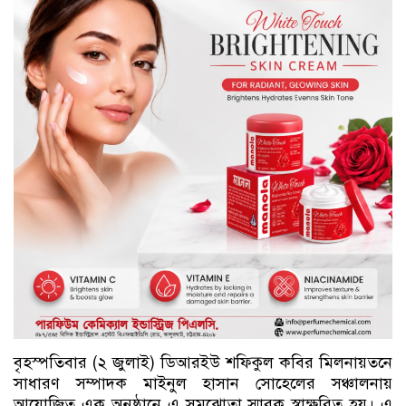
বৃহস্পতিবার (২ জুলাই) ডিআরইউ শফিকুল কবির মিলনায়তনে
সাধারণ সম্পাদক মাইনুল হাসান সোহেলের সঞ্চালনায়
আয়োজিত এক অনুষ্ঠানে এ সমঝোতা স্মারক স্বাক্ষরিত হয়। এ