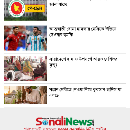
জানা যাচ্ছে
আত্মঘাতী বোমা হামলায় মেসিকে উড়িয়ে
দেওয়ার হুমকি
সারাদেশে হাম ও উপসর্গে আরও ৪ শিশুর
মৃত্যু
সন্তান দেরিতে নেওয়া নিয়ে কুরআন-হাদিস যা
বলছে
দুর্নীতি ও দলীয়করণের পুরোনো নীতিতেই
চলছে সরকার: জামায়াত আমির
গণপ্রজাতন্ত্রী বাংলাদেশ সরকার অনুমোদিত নিউজ পোর্টাল