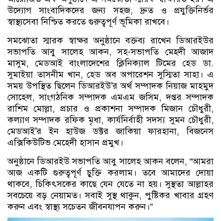
উদ্যোগ সাংবাদিকদের জন্য সহজ, দ্রুত ও প্রযুক্তিনির্ভর
স্বাস্থ্যসেবা নিশ্চিত করতে গুরুত্বপূর্ণ ভূমিকা রাখবে।
সমঝোতা স্মারক স্বাক্ষর অনুষ্ঠানে বক্তব্য রাখেন ডিআরইউর
সভাপতি আবু সালেহ আকন, সহ-সভাপতি মেহ্দী আজাদ
মাসুম, মেডআই বাংলাদেশের ক্লিনিক্যাল টিমের হেড ডা.
সুমাইয়া তাসনীম খান, হেড অব অপারেশন সুস্মিতা সাহা। এ
সময় উপস্থিত ছিলেন ডিআরইউ'র অর্থ সম্পাদক নিয়াজ মাহমুদ
সোহেল, সাংগঠনিক সম্পাদক এমএম জসিম, দপ্তর সম্পাদক
রাশিম মোল্লা, প্রচার ও প্রকাশনা সম্পাদক মিজান চৌধুরী,
কল্যাণ সম্পাদক রফিক মৃধা, কার্যনির্বাহী সদস্য সুমন চৌধুরী,
মেডআই'র ইন হাউজ ডক্টর জাকিয়া ফারহানা, বিজনেস
এক্সিকিউটিভ মেহেদী হাসান প্রমুখ।
অনুষ্ঠানে ডিআরইউ সভাপতি আবু সালেহ আকন বলেন, “আমরা
আজ একটি গুরুত্বপূর্ণ চুক্তি করলাম। তবে আমাদের দোয়া
থাকবে, চিকিৎসকের কাছে যেন যেতে না হয়। সুস্থতা আল্লাহর
সবচেয়ে বড় নেয়ামত। সবাই সুস্থ থাকুন, পুষ্টিকর খাবার গ্রহণ
করুন এবং স্বাস্থ্য সচেতন জীবনযাপন করুন।”