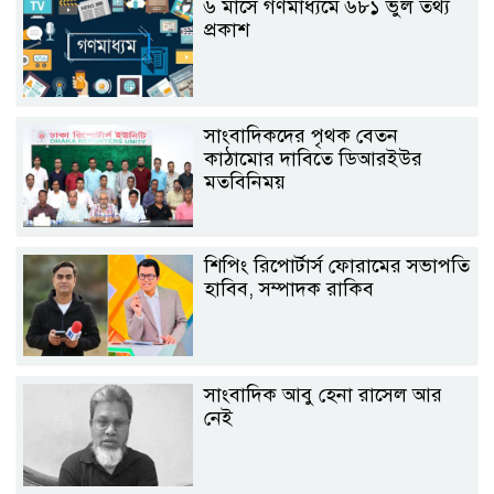
৬ মাসে গণমাধ্যমে ৬৮১ ভুল তথ্য
প্রকাশ
সাংবাদিকদের পৃথক বেতন
কাঠামোর দাবিতে ডিআরইউর
মতবিনিময়
শিপিং রিপোর্টার্স ফোরামের সভাপতি
হাবিব, সম্পাদক রাকিব
সাংবাদিক আবু হেনা রাসেল আর
নেই