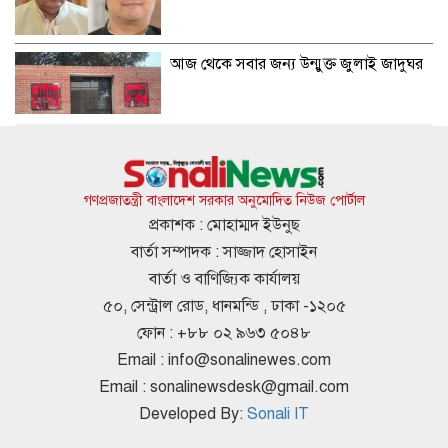
আজ থেকে সবার জন্য উন্মুক্ত জুলাই জাদুঘর
জাতীয় গ্রিডে এলএনজি সরবরাহ শুরু, কমতে
পারে গ্যাস সংকট
গণপ্রজাতন্ত্রী বাংলাদেশ সরকার অনুমোদিত নিউজ পোর্টাল
প্রকাশক : মোহাম্মদ ইউনুছ
বার্তা সম্পাদক : সাজ্জাদ হোসাইন
মেসির জোড়া গোলে মায়ামির অবিশ্বাস্য
বার্তা ও বাণিজ্যিক কার্যালয়
প্রত্যাবর্তন
৫০, সেন্ট্রাল রোড, ধানমন্ডি , ঢাকা -১২০৫
ফোন : +৮৮ ০২ ৯৬৩ ৫০৪৮
Email :
info@sonalinewes.com
হরমুজ প্রণালী নিয়ে সমঝোতায় পৌঁছাল
Email :
sonalinewsdesk@gmail.com
ইরান-ওমান
Developed By:
Sonali IT