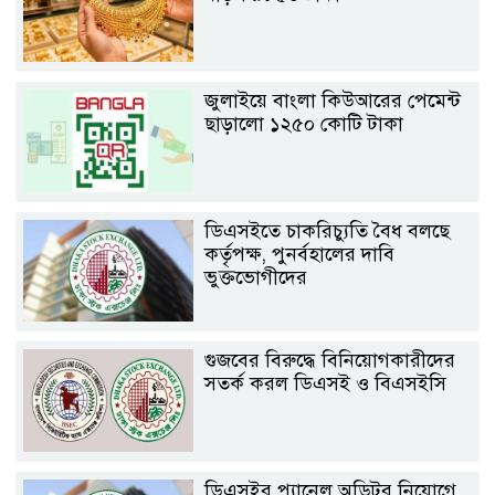
জুলাইয়ে বাংলা কিউআরের পেমেন্ট
ছাড়ালো ১২৫০ কোটি টাকা
ডিএসইতে চাকরিচ্যুতি বৈধ বলছে
কর্তৃপক্ষ, পুনর্বহালের দাবি
ভুক্তভোগীদের
গুজবের বিরুদ্ধে বিনিয়োগকারীদের
সতর্ক করল ডিএসই ও বিএসইসি
ডিএসইর প্যানেল অডিটর নিয়োগে