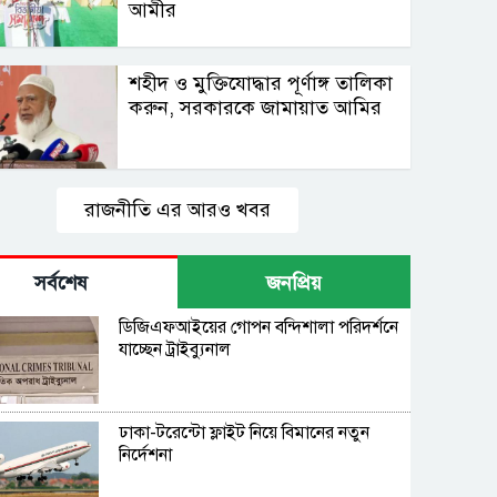
আমীর
শহীদ ও মুক্তিযোদ্ধার পূর্ণাঙ্গ তালিকা
করুন, সরকারকে জামায়াত আমির
রাজনীতি এর আরও খবর
সর্বশেষ
জনপ্রিয়
ডিজিএফআইয়ের গোপন বন্দিশালা পরিদর্শনে
যাচ্ছেন ট্রাইব্যুনাল
ঢাকা-টরেন্টো ফ্লাইট নিয়ে বিমানের নতুন
নির্দেশনা