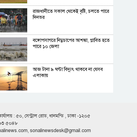
রাজধানীতে সকাল থেকেই বৃষ্টি, চলতে পারে
দিনভর
বঙ্গোপসাগরে নিম্নচাপের আশঙ্কা, প্লাবিত হতে
পারে ১০ জেলা
আজ টানা ৯ ঘণ্টা বিদ্যুৎ থাকবে না যেসব
এলাকায়
শাহজালাল বিমানবন্দরে বলাকা লাউঞ্জে
আগুন
কার্যালয় : ৫০, সেন্ট্রাল রোড, ধানমন্ডি , ঢাকা -১২০৫
৬৩ ৫০৪৮
১৯৭১ সালের যুদ্ধ ছিল জনতার, কোনো
nalinews.com
,
sonalinewsdesk@gmail.com
রাজনৈতিক দলের নয়: ভারপ্রাপ্ত রাষ্ট্রপতি