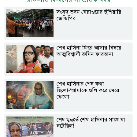
সংসদ ভবন ঘেরাওয়ের হুঁশিয়ারি
জেডিপির
শেখ হাসিনা ফিরে আসার বিষয়ে
আত্মবিশ্বাসী রুমিন ফারহানা
শেখ হাসিনার শেষ কথা
ছিলো-‘আমাকে গুলি করে মেরে
ফেলো’
শেষ মুহুর্তে শেখ হাসিনার সাথে যা
ঘটেছিল!