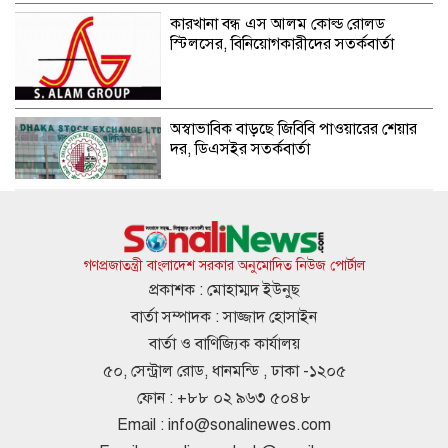
কারখানা বন্ধ এস আলম কোল্ড রোলড
স্টিলসের, বিনিয়োগকারীদের সতর্কবার্তা
অস্বাভাবিক বাড়ছে জিবিবি পাওয়ারের শেয়ার
দর, ডিএসইর সতর্কবার্তা
গ্যাস সংকট, বিদ্যুতের ভূতুড়ে বিলের
প্রতিবাদে চুলা, পাতিল নিয়ে অবস্থান
গণপ্রজাতন্ত্রী বাংলাদেশ সরকার অনুমোদিত নিউজ পোর্টাল
প্রকাশক : মোহাম্মদ ইউনুছ
বার্তা সম্পাদক : সাজ্জাদ হোসাইন
দেশের পোলট্রি মাংসে মিলল মাত্রাতিরিক্ত
বার্তা ও বাণিজ্যিক কার্যালয়
অ্যান্টিমাইক্রোবিয়াল
৫০, সেন্ট্রাল রোড, ধানমন্ডি , ঢাকা -১২০৫
ফোন : +৮৮ ০২ ৯৬৩ ৫০৪৮
Email :
info@sonalinewes.com
দেশে স্বর্ণের দামে বড় লাফ, ভরিতে বাড়ল