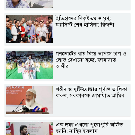
ইতিহাসের নিকৃষ্টতম ও ঘৃণ্য
ফ্যাসিস্ট শেখ হাসিনা: রিজভী
গণভোটের রায় নিয়ে আপসে চাপ ও
লোভ দেখানো হচ্ছে: জামায়াত
আমীর
শহীদ ও মুক্তিযোদ্ধার পূর্ণাঙ্গ তালিকা
করুন, সরকারকে জামায়াত আমির
এক দফা এখনো পুরোপুরি অর্জিত
হয়নি: নাহিদ ইসলাম