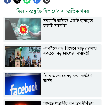
বিজ্ঞান-প্রযুক্তি বিভাগের সাম্প্রতিক খবর
সরকারি অফিসে এআই ব্যবহারে
জরুরি সতর্কতা
এআইকে বন্ধু হিসেবে গড়ে তোলায়
সবচেয়ে বড় চ্যালেঞ্জ: তথ্যমন্ত্রী
ফিরে এলো ফেসবুকের ডেস্কটপ
ভার্সন
আসছে শতাব্দীর অন্যতম দীর্ঘতম