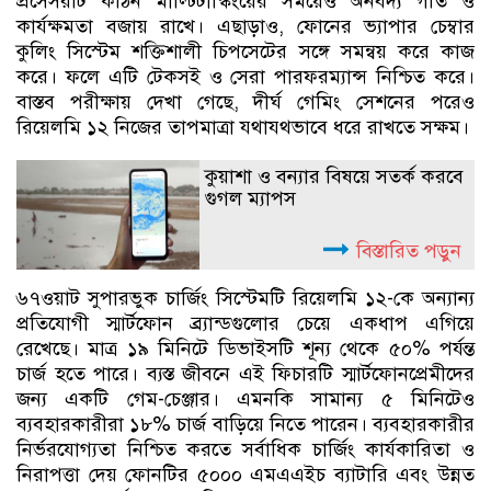
প্রসেসরটি কঠিন মাল্টিটাস্কিংয়ের সময়েও অনবদ্য গতি ও
কার্যক্ষমতা বজায় রাখে। এছাড়াও, ফোনের ভ্যাপার চেম্বার
কুলিং সিস্টেম শক্তিশালী চিপসেটের সঙ্গে সমন্বয় করে কাজ
করে। ফলে এটি টেকসই ও সেরা পারফরম্যান্স নিশ্চিত করে।
বাস্তব পরীক্ষায় দেখা গেছে, দীর্ঘ গেমিং সেশনের পরেও
রিয়েলমি ১২ নিজের তাপমাত্রা যথাযথভাবে ধরে রাখতে সক্ষম।
কুয়াশা ও বন্যার বিষয়ে সতর্ক করবে
গুগল ম্যাপস
বিস্তারিত পড়ুন
৬৭ওয়াট সুপারভুক চার্জিং সিস্টেমটি রিয়েলমি ১২-কে অন্যান্য
প্রতিযোগী স্মার্টফোন ব্র্যান্ডগুলোর চেয়ে একধাপ এগিয়ে
রেখেছে। মাত্র ১৯ মিনিটে ডিভাইসটি শূন্য থেকে ৫০% পর্যন্ত
চার্জ হতে পারে। ব্যস্ত জীবনে এই ফিচারটি স্মার্টফোনপ্রেমীদের
জন্য একটি গেম-চেঞ্জার। এমনকি সামান্য ৫ মিনিটেও
ব্যবহারকারীরা ১৮% চার্জ বাড়িয়ে নিতে পারেন। ব্যবহারকারীর
নির্ভরযোগ্যতা নিশ্চিত করতে সর্বাধিক চার্জিং কার্যকারিতা ও
নিরাপত্তা দেয় ফোনটির ৫০০০ এমএএইচ ব্যাটারি এবং উন্নত