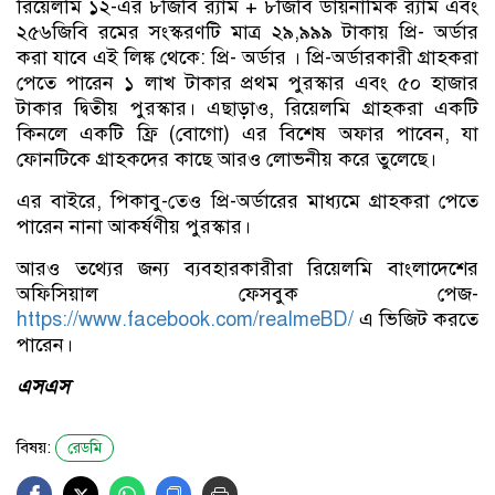
রিয়েলমি ১২-এর ৮জিবি র‌্যাম + ৮জিবি ডায়নামিক র‌্যাম এবং
২৫৬জিবি রমের সংস্করণটি মাত্র ২৯,৯৯৯ টাকায় প্রি- অর্ডার
করা যাবে এই লিঙ্ক থেকে: প্রি- অর্ডার । প্রি-অর্ডারকারী গ্রাহকরা
পেতে পারেন ১ লাখ টাকার প্রথম পুরস্কার এবং ৫০ হাজার
টাকার দ্বিতীয় পুরস্কার। এছাড়াও, রিয়েলমি গ্রাহকরা একটি
কিনলে একটি ফ্রি (বোগো) এর বিশেষ অফার পাবেন, যা
ফোনটিকে গ্রাহকদের কাছে আরও লোভনীয় করে তুলেছে।
এর বাইরে, পিকাবু-তেও প্রি-অর্ডারের মাধ্যমে গ্রাহকরা পেতে
পারেন নানা আকর্ষণীয় পুরস্কার।
আরও তথ্যের জন্য ব্যবহারকারীরা রিয়েলমি বাংলাদেশের
অফিসিয়াল ফেসবুক পেজ-
https://www.facebook.com/realmeBD/
এ ভিজিট করতে
পারেন।
এসএস
বিষয়:
রেডমি