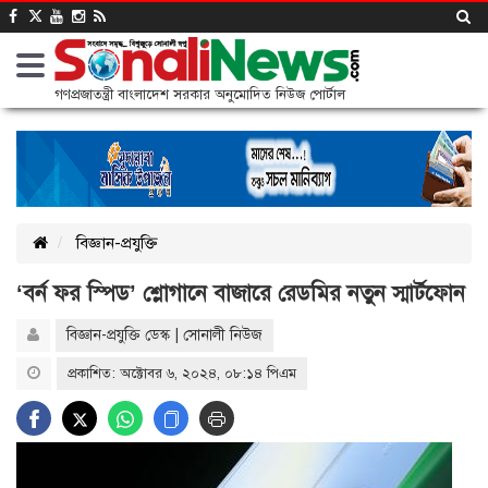
গণপ্রজাতন্ত্রী বাংলাদেশ সরকার অনুমোদিত নিউজ পোর্টাল
বিজ্ঞান-প্রযুক্তি
‘বর্ন ফর স্পিড’ শ্লোগানে বাজারে রেডমির নতুন স্মার্টফোন
বিজ্ঞান-প্রযুক্তি ডেস্ক | সোনালী নিউজ
প্রকাশিত: অক্টোবর ৬, ২০২৪, ০৮:১৪ পিএম