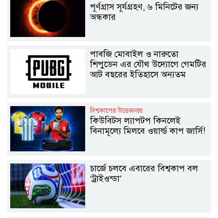
পূর্ণগ্রাস সূর্যগ্রহণ, ৬ মিনিটের জন্য
অন্ধকার
পাবজি মোবাইল ও নারুতো
শিপুডেন এর যৌথ উদ্যোগে গেমটির
আট বছরের ইতিহাসে অন্যতম
সবচেয়ে বড় কোলাবোরেশন
বিশ্বকাপের উত্তেজনায়
কিউবিটস ল্যাপটপ কিনলেই
বিনামূল্যে মিলবে ওয়ার্ল্ড কাপ জার্সি!
চার্জে চলবে এবারের বিশ্বকাপ বল
‘ট্রাইওন্ডা’