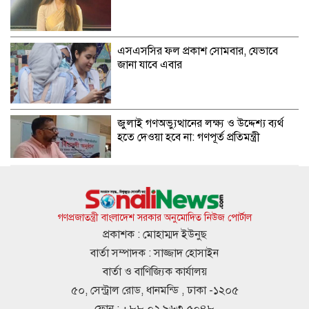
এসএসসির ফল প্রকাশ সোমবার, যেভাবে
জানা যাবে এবার
জুলাই গণঅভ্যুত্থানের লক্ষ্য ও উদ্দেশ্য ব্যর্থ
হতে দেওয়া হবে না: গণপূর্ত প্রতিমন্ত্রী
বিমানবন্দরে ভিআইপি-সিআইপিদেরও তল্লাশির
সিদ্ধান্ত
গণপ্রজাতন্ত্রী বাংলাদেশ সরকার অনুমোদিত নিউজ পোর্টাল
প্রকাশক : মোহাম্মদ ইউনুছ
বার্তা সম্পাদক : সাজ্জাদ হোসাইন
রুশ পারমাণবিক আইসব্রেকারে উত্তর মেরু
বার্তা ও বাণিজ্যিক কার্যালয়
অভিযানে বাংলাদেশী শিক্ষার্থী প্রত্যয়
৫০, সেন্ট্রাল রোড, ধানমন্ডি , ঢাকা -১২০৫
ফোন : +৮৮ ০২ ৯৬৩ ৫০৪৮