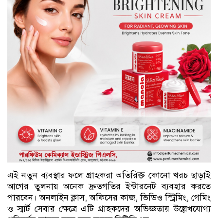
এই নতুন ব্যবস্থার ফলে গ্রাহকরা অতিরিক্ত কোনো খরচ ছাড়াই
আগের তুলনায় অনেক দ্রুতগতির ইন্টারনেট ব্যবহার করতে
পারবেন। অনলাইন ক্লাস, অফিসের কাজ, ভিডিও স্ট্রিমিং, গেমিং
ও স্মার্ট সেবার ক্ষেত্রে এটি গ্রাহকদের অভিজ্ঞতায় উল্লেখযোগ্য