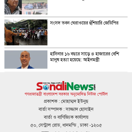
সংসদ ভবন ঘেরাওয়ের হুঁশিয়ারি জেডিপির
হাসিনার ১৬ বছরে সাড়ে ৪ হাজারের বেশি
মানুষ হত্যা হয়েছে: আইনমন্ত্রী
শেখ হাসিনা ফিরে আসার বিষয়ে আত্মবিশ্বাসী
রুমিন ফারহানা
গণপ্রজাতন্ত্রী বাংলাদেশ সরকার অনুমোদিত নিউজ পোর্টাল
প্রকাশক : মোহাম্মদ ইউনুছ
বার্তা সম্পাদক : সাজ্জাদ হোসাইন
ভিসা নিয়ে বাংলাদেশিদের জন্য ভারতীয়
বার্তা ও বাণিজ্যিক কার্যালয়
হাইকমিশনের সতর্কবার্তা
৫০, সেন্ট্রাল রোড, ধানমন্ডি , ঢাকা -১২০৫