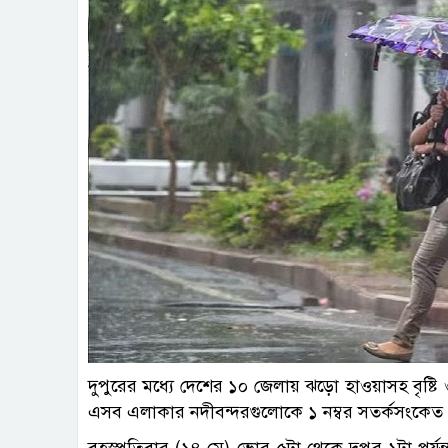
দুপুরের মধ্যে দেশের ১০ জেলায় ঝড়ো হাওয়াসহ বৃষ্ট
এসব এলাকার নদীবন্দরগুলোকে ১ নম্বর সতর্কসংকেত 
বৃহস্পতিবার (১৪ মে) ভোর ৫টা থেকে দুপুর ১টা পর্যন্