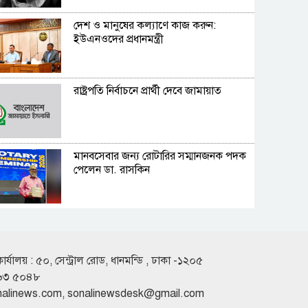
দেশ ও মানুষের কল্যাণে কাজ করুন:
ইউএনওদের প্রধানমন্ত্রী
রাষ্ট্রপতি নির্বাচনে প্রার্থী দেবে জামায়াত
মানবসেবার জন্য রোটারির সম্মানজনক পদক
পেলেন ডা. রাসকিন
হাসিনার নির্দেশে সালাহউদ্দিন আহমদকে গুম
করা হয়: তদন্ত সংস্থা
কার্যালয় : ৫০, সেন্ট্রাল রোড, ধানমন্ডি , ঢাকা -১২০৫
৬৩ ৫০৪৮
আবারও ৪ দিনের লম্বা ছুটির সুযোগ
nalinews.com
,
sonalinewsdesk@gmail.com