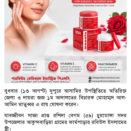
বুধবার (১৩ আগস্ট) দুপুরে আসামির উপস্থিতিতে অতিরিক্ত
জেলা ও দায়রা জজ ১ম আদালতের বিচারক মোহাম্মদ আল-
আমিন মাতুব্বর এ রায় ঘোষনা করেন।
যাবজ্জীবন সাজা প্রাপ্ত রশিদা বেগম (৫৯) চুয়াডাঙ্গা সদর
উপজেলার আকুন্দবাড়িয়া গ্রামের ফার্মপাড়ার রবিউল ইসলামের
স্ত্রী।