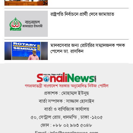
রাষ্ট্রপতি নির্বাচনে প্রার্থী দেবে জামায়াত
মানবসেবার জন্য রোটারির সম্মানজনক পদক
পেলেন ডা. রাসকিন
হাসিনার নির্দেশে সালাহউদ্দিন আহমদকে গুম
করা হয়: তদন্ত সংস্থা
গণপ্রজাতন্ত্রী বাংলাদেশ সরকার অনুমোদিত নিউজ পোর্টাল
প্রকাশক : মোহাম্মদ ইউনুছ
বার্তা সম্পাদক : সাজ্জাদ হোসাইন
আবারও ৪ দিনের লম্বা ছুটির সুযোগ
বার্তা ও বাণিজ্যিক কার্যালয়
৫০, সেন্ট্রাল রোড, ধানমন্ডি , ঢাকা -১২০৫
ফোন : +৮৮ ০২ ৯৬৩ ৫০৪৮