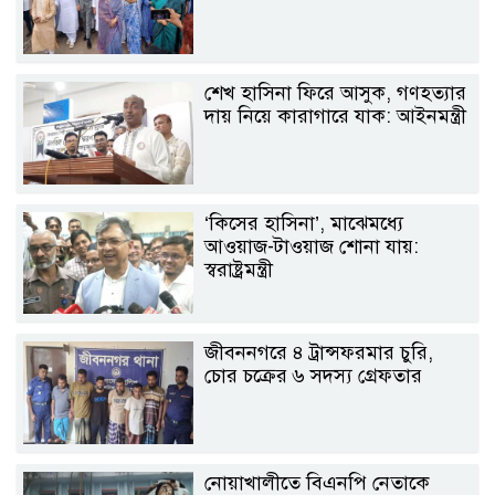
শেখ হাসিনা ফিরে আসুক, গণহত্যার
দায় নিয়ে কারাগারে যাক: আইনমন্ত্রী
‘কিসের হাসিনা’, মাঝেমধ্যে
আওয়াজ-টাওয়াজ শোনা যায়:
স্বরাষ্ট্রমন্ত্রী
জীবননগরে ৪ ট্রান্সফরমার চুরি,
চোর চক্রের ৬ সদস্য গ্রেফতার
নোয়াখালীতে বিএনপি নেতাকে