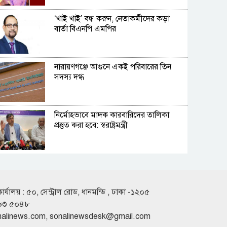
‘খাই খাই’ বন্ধ করুন, নেতাকর্মীদের কড়া
বার্তা বিএনপি এমপির
নারায়ণগঞ্জে আগুনে একই পরিবারের তিন
সদস্য দগ্ধ
নির্মোহভাবে মাদক কারবারিদের তালিকা
প্রস্তুত করা হবে: স্বরাষ্ট্রমন্ত্রী
রুশ পারমাণবিক আইসব্রেকারে বাংলাদেশি
শিক্ষার্থী প্রত্যয়
কার্যালয় : ৫০, সেন্ট্রাল রোড, ধানমন্ডি , ঢাকা -১২০৫
৬৩ ৫০৪৮
ফেরিতে উঠতে গিয়ে নদীতে পিকআপ, ৩
nalinews.com
,
sonalinewsdesk@gmail.com
লাখ টাকার গরু নিহত