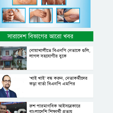
সারাদেশ বিভাগের আরো খবর
নোয়াখালীতে বিএনপি নেতাকে গুলি,
লাগল সহযোগীর বুকে
‘খাই খাই’ বন্ধ করুন, নেতাকর্মীদের
কড়া বার্তা বিএনপি এমপির
রুশ পারমাণবিক আইসব্রেকারে
বাংলাদেশি শিক্ষার্থী প্রত্যয়