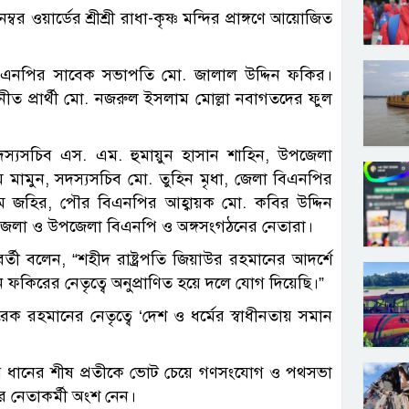
ওয়ার্ডের শ্রীশ্রী রাধা-কৃষ্ণ মন্দির প্রাঙ্গণে আয়োজিত
বিএনপির সাবেক সভাপতি মো. জালাল উদ্দিন ফকির।
 প্রার্থী মো. নজরুল ইসলাম মোল্লা নবাগতদের ফুল
দস্যসচিব এস. এম. হুমায়ুন হাসান শাহিন, উপজেলা
 মামুন, সদস্যসচিব মো. তুহিন মৃধা, জেলা বিএনপির
াম জহির, পৌর বিএনপির আহ্বায়ক মো. কবির উদ্দিন
েলা ও উপজেলা বিএনপি ও অঙ্গসংগঠনের নেতারা।
তী বলেন, “শহীদ রাষ্ট্রপতি জিয়াউর রহমানের আদর্শে
ফকিরের নেতৃত্বে অনুপ্রাণিত হয়ে দলে যোগ দিয়েছি।”
েক রহমানের নেতৃত্বে ‘দেশ ও ধর্মের স্বাধীনতায় সমান
ধানের শীষ প্রতীকে ভোট চেয়ে গণসংযোগ ও পথসভা
র নেতাকর্মী অংশ নেন।