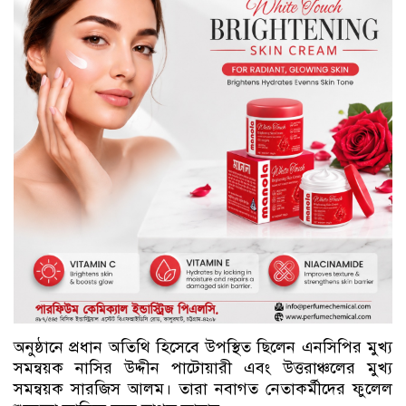
অনুষ্ঠানে প্রধান অতিথি হিসেবে উপস্থিত ছিলেন এনসিপির মুখ্য
সমন্বয়ক নাসির উদ্দীন পাটোয়ারী এবং উত্তরাঞ্চলের মুখ্য
সমন্বয়ক সারজিস আলম। তারা নবাগত নেতাকর্মীদের ফুলেল