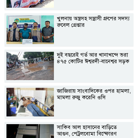
খুলনায় অস্ত্রসহ সন্ত্রাসী গ্রুপের সদস্য
রুবেল গ্রেপ্তার
দুই বছরেই গর্ত আর খানাখন্দে ভরা
৪৭৫ কোটির ঈশ্বরদী-বানেশ্বর সড়ক
জাজিরায় সাংবাদিকের ওপর হামলা,
মামলা রুজু করেনি ওসি
সাকিব আল হাসানের বাড়িতে
আগুন, পেট্রলবোমা বিস্ফোরণ