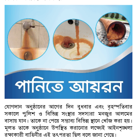
যোগদান অনুষ্ঠানের আগের দিন বুধবার এবং বৃহস্পতিবার
সকালে পুলিশ ও বিভিন্ন সংস্থার সদস্যরা মনজুর আলমের
বাসায় যান। তাকে না পেয়ে সম্ভাব্য বিভিন্ন স্থানে খোঁজ করা হয়।
মূলত তাকে অনুষ্ঠানে উপস্থিত করানোর লক্ষ্যেই আইনশৃঙ্খলা
রক্ষাকারী বাহিনীর এই তৎপরতা ছিল বলে জানা গেছে।