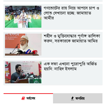
গণভোটের রায় নিয়ে আপসে চাপ ও
লোভ দেখানো হচ্ছে: জামায়াত
আমীর
শহীদ ও মুক্তিযোদ্ধার পূর্ণাঙ্গ তালিকা
করুন, সরকারকে জামায়াত আমির
এক দফা এখনো পুরোপুরি অর্জিত
হয়নি: নাহিদ ইসলাম
সর্বশেষ
জনপ্রিয়