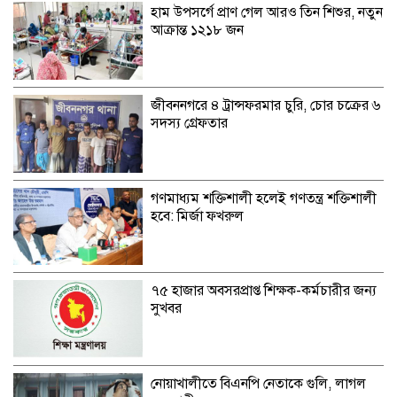
হাম উপসর্গে প্রাণ গেল আরও তিন শিশুর, নতুন
আক্রান্ত ১২১৮ জন
জীবননগরে ৪ ট্রান্সফরমার চুরি, চোর চক্রের ৬
সদস্য গ্রেফতার
গণমাধ্যম শক্তিশালী হলেই গণতন্ত্র শক্তিশালী
হবে: মির্জা ফখরুল
৭৫ হাজার অবসরপ্রাপ্ত শিক্ষক-কর্মচারীর জন্য
সুখবর
নোয়াখালীতে বিএনপি নেতাকে গুলি, লাগল