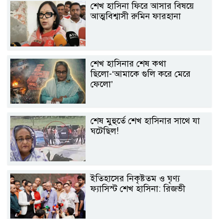
শেখ হাসিনা ফিরে আসার বিষয়ে
আত্মবিশ্বাসী রুমিন ফারহানা
শেখ হাসিনার শেষ কথা
ছিলো-‘আমাকে গুলি করে মেরে
ফেলো’
শেষ মুহুর্তে শেখ হাসিনার সাথে যা
ঘটেছিল!
ইতিহাসের নিকৃষ্টতম ও ঘৃণ্য
ফ্যাসিস্ট শেখ হাসিনা: রিজভী