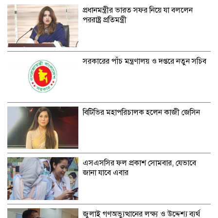
প্রধানমন্ত্রীর ভারত সফর নিয়ে যা বললেন
পররাষ্ট্র প্রতিমন্ত্রী
সরকারের পাঁচ মন্ত্রণালয় ও দপ্তরে নতুন সচিব
বিটিভির মহাপরিচালক হলেন কাজী জেসিন
এসএসসির ফল প্রকাশ সোমবার, যেভাবে
জানা যাবে এবার
জুলাই গণঅভ্যুত্থানের লক্ষ্য ও উদ্দেশ্য ব্যর্থ