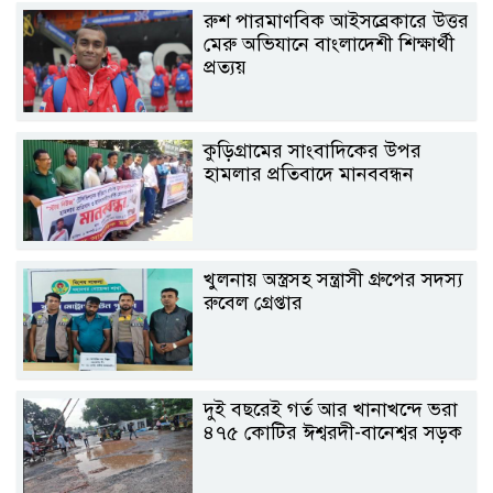
রুশ পারমাণবিক আইসব্রেকারে উত্তর
মেরু অভিযানে বাংলাদেশী শিক্ষার্থী
প্রত্যয়
কুড়িগ্রামের সাংবাদিকের উপর
হামলার প্রতিবাদে মানববন্ধন
খুলনায় অস্ত্রসহ সন্ত্রাসী গ্রুপের সদস্য
রুবেল গ্রেপ্তার
দুই বছরেই গর্ত আর খানাখন্দে ভরা
৪৭৫ কোটির ঈশ্বরদী-বানেশ্বর সড়ক