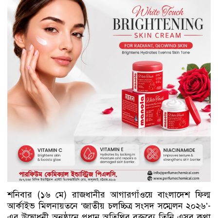
শনিবার (১৬ মে) রাজধানীর আগারগাঁওয়ে বাংলাদেশ ফিল্ম
আর্কাইভ মিলনায়তনে ‘জাতীয় চলচ্চিত্র সংসদ সম্মেলন ২০২৬’-
এর উদ্বোধনী অনুষ্ঠানে প্রধান অতিথির বক্তব্যে তিনি এসব কথা