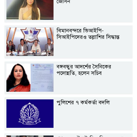
জেসিন
বিমানবন্দরে ভিআইপি-
সিআইপিদেরও তল্লাশির সিদ্ধান্ত
বঙ্গবন্ধুর আদর্শের সৈনিকের
পদোন্নতি, হলেন সচিব
পুলিশের ৭ কর্মকর্তা বদলি