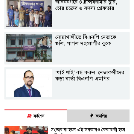
জীবননগরে ৪ ট্রান্সফরমার চুরি,
চোর চক্রের ৬ সদস্য গ্রেফতার
নোয়াখালীতে বিএনপি নেতাকে
গুলি, লাগল সহযোগীর বুকে
‘খাই খাই’ বন্ধ করুন, নেতাকর্মীদের
কড়া বার্তা বিএনপি এমপির
সর্বশেষ
জনপ্রিয়
সংস্কার না হলে এই সরকারও স্বৈরাচারী হবে :