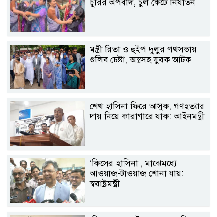
চুরির অপবাদ, চুল কেটে নির্যাতন
মন্ত্রী রিতা ও হুইপ দুলুর পথসভায়
গুলির চেষ্টা, অস্ত্রসহ যুবক আটক
শেখ হাসিনা ফিরে আসুক, গণহত্যার
দায় নিয়ে কারাগারে যাক: আইনমন্ত্রী
‘কিসের হাসিনা’, মাঝেমধ্যে
আওয়াজ-টাওয়াজ শোনা যায়:
স্বরাষ্ট্রমন্ত্রী