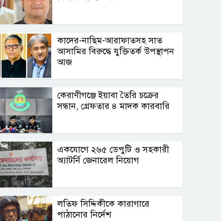
কাদের-নাছিম-আরাফাতসহ সাত
আসামির বিরুদ্ধে যুক্তিতর্ক উপস্থাপন
আজ
কেরাণীগঞ্জে ইয়াবা তৈরি চক্রের
সন্ধান, গ্রেফতার ৪ মাদক কারবারি
একযোগে ২৬৫ ডেপুটি ও সহকারী
অ্যাটর্নি জেনারেল নিয়োগ
লতিফ সিদ্দিকীকে কারাগারে
পাঠানোর নির্দেশ