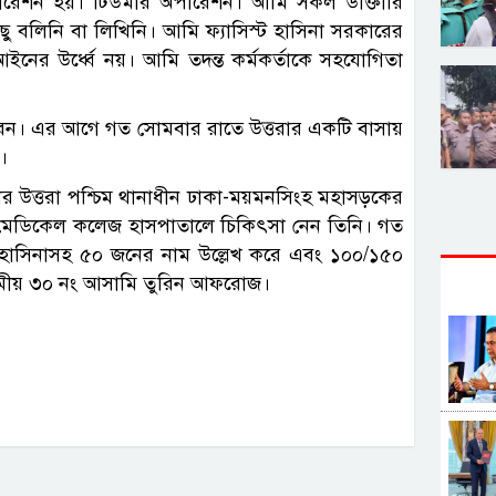
পারেশন হয়। টিউমার অপারেশন। আমি সকল ডাক্তারি
ু বলিনি বা লিখিনি। আমি ফ্যাসিস্ট হাসিনা সরকারের
ের উর্ধ্বে নয়। আমি তদন্ত কর্মকর্তাকে সহযোগিতা
 করেন। এর আগে গত সোমবার রাতে উত্তরার একটি বাসায়
।
ার উত্তরা পশ্চিম থানাধীন ঢাকা-ময়মনসিংহ মহাসড়কের
া মেডিকেল কলেজ হাসপাতালে চিকিৎসা নেন তিনি। গত
ী শেখ হাসিনাসহ ৫০ জনের নাম উল্লেখ করে এবং ১০০/১৫০
ামীয় ৩০ নং আসামি তুরিন আফরোজ।