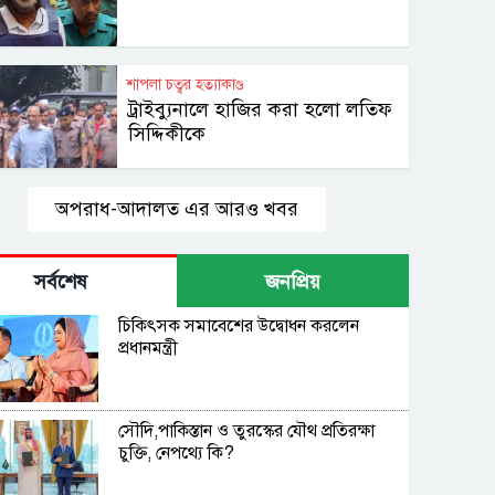
শাপলা চত্বর হত্যাকাণ্ড
ট্রাইব্যুনালে হাজির করা হলো লতিফ
সিদ্দিকীকে
অপরাধ-আদালত এর আরও খবর
সর্বশেষ
জনপ্রিয়
চিকিৎসক সমাবেশের উদ্বোধন করলেন
প্রধানমন্ত্রী
সৌদি,পাকিস্তান ও তুরস্কের যৌথ প্রতিরক্ষা
চুক্তি, নেপথ্যে কি?