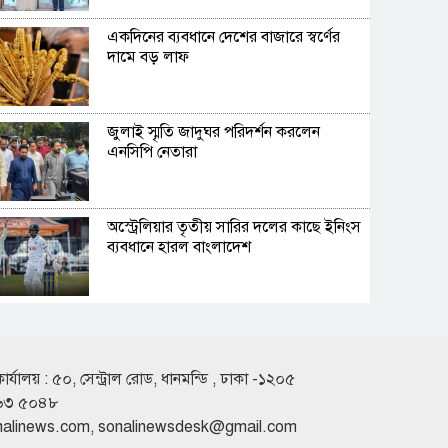
একদিনের ব্যবধানে দেশের বাজারে স্বর্ণের
দামে বড় লাফ
জুলাই স্মৃতি জাদুঘর পরিদর্শন করলেন
এনসিপি নেতারা
অস্ট্রেলিয়ার তৃতীয় সারির দলের কাছে ইনিংস
ব্যবধানে হারল বাংলাদেশ
দীর্ঘ সংগীতজীবনে এমন অভিজ্ঞতার
মুখোমুখি কখনো হইনি : হাসান
কার্যালয় : ৫০, সেন্ট্রাল রোড, ধানমন্ডি , ঢাকা -১২০৫
৬৩ ৫০৪৮
দাম কমার পর দেশের বাজারে আজ স্বর্ণের
nalinews.com
,
sonalinewsdesk@gmail.com
ভরি কত?