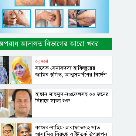
অপরাধ-আদালত বিভাগের আরো খবর
তনু হত্যা
সাবেক সেনাসদস্য হাফিজুরের
জামিন স্থগিত, আত্মসমর্পণের নির্দেশ
হাছান মাহমুদ-নওফেলসহ ২২ জনের
বিচারে সাক্ষ্য শুরু
কাদের-নাছিম-আরাফাতসহ সাত
আসামির বিরুদ্ধে যুক্তিতর্ক উপস্থাপন