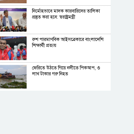
নির্মোহভাবে মাদক কারবারিদের তালিকা
প্রস্তুত করা হবে: স্বরাষ্ট্রমন্ত্রী
রুশ পারমাণবিক আইসব্রেকারে বাংলাদেশি
শিক্ষার্থী প্রত্যয়
ফেরিতে উঠতে গিয়ে নদীতে পিকআপ, ৩
লাখ টাকার গরু নিহত
মালিকপক্ষের ট্যাক্স ফাঁকি দেয়ার জন্যও
মিডিয়া লাগে: তথ্যমন্ত্রী
নিত্যপণ্যের আকাশ ছোঁয়া দামে নিম্নবিত্তের
হাঁসফাঁস