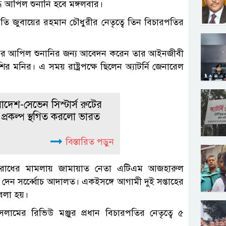
ধে আপিল শুনানি হবে মঙ্গলবার।
তি জুবায়ের রহমান চৌধুরীর নেতৃত্বে তিন বিচারপতির
র আপিল শুনানির জন্য আবেদন করেন তার আইনজীবী
ির মনির। এ সময় রাষ্ট্রপক্ষে ছিলেন অ্যাটর্নি জেনারেল
াদেশ-সেভেন সিস্টার্স রুটের
 প্রকল্প স্থগিত করলো ভারত
বিস্তারিত পড়ুন
পরাধের মামলায় জামায়াত নেতা এটিএম আজহারুল
ি দেন সর্ব্বেোচ আদালত। একইসঙ্গে আগামী দুই সপ্তাহের
বলা হয়।
সলামের রিভিউ মঞ্জুর প্রধান বিচারপতির নেতৃত্বে ৫