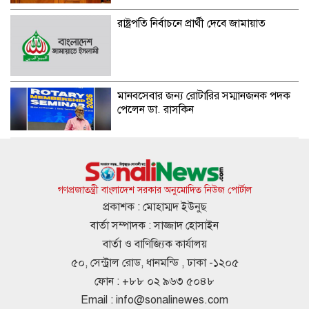
রাষ্ট্রপতি নির্বাচনে প্রার্থী দেবে জামায়াত
মানবসেবার জন্য রোটারির সম্মানজনক পদক
পেলেন ডা. রাসকিন
হাসিনার নির্দেশে সালাহউদ্দিন আহমদকে গুম
করা হয়: তদন্ত সংস্থা
গণপ্রজাতন্ত্রী বাংলাদেশ সরকার অনুমোদিত নিউজ পোর্টাল
প্রকাশক : মোহাম্মদ ইউনুছ
বার্তা সম্পাদক : সাজ্জাদ হোসাইন
আবারও ৪ দিনের লম্বা ছুটির সুযোগ
বার্তা ও বাণিজ্যিক কার্যালয়
৫০, সেন্ট্রাল রোড, ধানমন্ডি , ঢাকা -১২০৫
ফোন : +৮৮ ০২ ৯৬৩ ৫০৪৮
Email :
info@sonalinewes.com