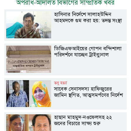
অপরাধ-আদালত বিভাগের সাম্প্রতিক খবর
হাসিনার নির্দেশে সালাহউদ্দিন
আহমদকে গুম করা হয়: তদন্ত সংস্থা
ডিজিএফআইয়ের গোপন বন্দিশালা
পরিদর্শনে যাচ্ছেন ট্রাইব্যুনাল
তনু হত্যা
সাবেক সেনাসদস্য হাফিজুরের
জামিন স্থগিত, আত্মসমর্পণের নির্দেশ
হাছান মাহমুদ-নওফেলসহ ২২
জনের বিচারে সাক্ষ্য শুরু