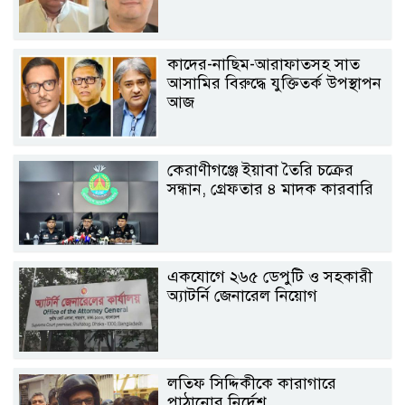
কাদের-নাছিম-আরাফাতসহ সাত
আসামির বিরুদ্ধে যুক্তিতর্ক উপস্থাপন
আজ
কেরাণীগঞ্জে ইয়াবা তৈরি চক্রের
সন্ধান, গ্রেফতার ৪ মাদক কারবারি
একযোগে ২৬৫ ডেপুটি ও সহকারী
অ্যাটর্নি জেনারেল নিয়োগ
লতিফ সিদ্দিকীকে কারাগারে
পাঠানোর নির্দেশ