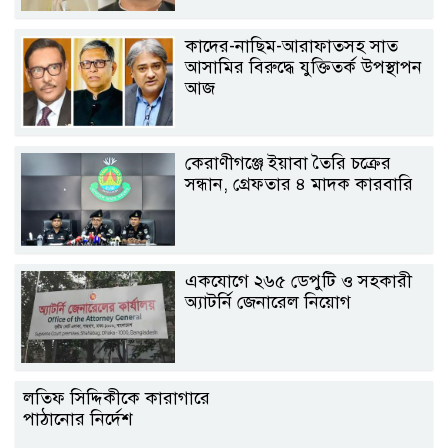
কাদের-নাছিম-আরাফাতসহ সাত
আসামির বিরুদ্ধে যুক্তিতর্ক উপস্থাপন
আজ
কেরাণীগঞ্জে ইয়াবা তৈরি চক্রের
সন্ধান, গ্রেফতার ৪ মাদক কারবারি
একযোগে ২৬৫ ডেপুটি ও সহকারী
অ্যাটর্নি জেনারেল নিয়োগ
লতিফ সিদ্দিকীকে কারাগারে
পাঠানোর নির্দেশ