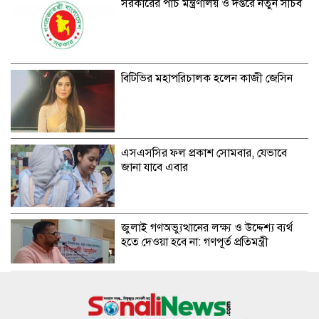
সরকারের পাঁচ মন্ত্রণালয় ও দপ্তরে নতুন সচিব
বিটিভির মহাপরিচালক হলেন কাজী জেসিন
এসএসসির ফল প্রকাশ সোমবার, যেভাবে
জানা যাবে এবার
জুলাই গণঅভ্যুত্থানের লক্ষ্য ও উদ্দেশ্য ব্যর্থ
হতে দেওয়া হবে না: গণপূর্ত প্রতিমন্ত্রী
বিমানবন্দরে ভিআইপি-সিআইপিদেরও তল্লাশির
সিদ্ধান্ত