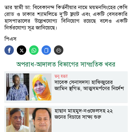
তার স্বামী ডা: বিবেকানন্দ কির্তনীয়ার নামে ময়মনসিংহের কেসি
রোড ও ঢাকার শ্যামলিতে দু’টি ফ্ল্যাট এবং একটি বেসরকারি
হাসপাতালের উল্লেখযোগ্য বিনিয়োগ রয়েছে বলেও একটি
নির্ভরযোগ্য সূত্র জানিয়েছে।
পিএস
অপরাধ-আদালত বিভাগের সাম্প্রতিক খবর
তনু হত্যা
সাবেক সেনাসদস্য হাফিজুরের
জামিন স্থগিত, আত্মসমর্পণের নির্দেশ
হাছান মাহমুদ-নওফেলসহ ২২
জনের বিচারে সাক্ষ্য শুরু