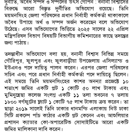
দুর্নীতি, অবৈধ সম্পদ ও সম্পদের উৎস গোপন : বনানী বিশ্বাসের
বিরুদ্ধে আরো বিস্তৃত দুর্নীতির অভিযোগ রয়েছে। তিনি
ময়মনসিংহ জেলা পরিষদের প্রধান নির্বাহী কর্মকর্তা থাকাকালে
অবৈধ উপায়ে অর্থ ও সম্পদ অর্জন করেছেন বলে অভিযোগ
উঠেছে। এসব অভিযোগের ভিত্তিতে ২০২৫ সালের ২২ এপ্রিল
মন্ত্রিপরিষদ বিভাগ বিষয়টি বিভাগীয় কমিশনারের কাছে তদন্তের
জন্য পাঠায়।
তদন্তাধীন অভিযোগে বলা হয়, বনানী বিশ্বাস বিভিন্ন সময়ে
গৌরিপুর, ফুলপুর এবং ফুলবাড়ীয়া উপজেলায় এসিল্যান্ড ও
ইউএনও পদে দায়িত্ব পালন করেন। এরপর জেলা পরিষদের
সচিব এবং পরে প্রধান নির্বাহী কর্মকর্তা পদে দায়িত্বে ছিলেন।
এই সময়ে তিনি ময়মনসিংহের কাশর অনন্যা প্রজেক্টে ১০
শতাংশ জমির একটি প্লট ১ কোটি ৫০ লাখ টাকায় এবং
মুমিনুন্নেছা কলেজ সংলগ্ন একটি ১১ তলা ভবনের ৭ তলায়
১৮০০ বর্গফুটের ফ্ল্যাট ১ কোটি ৭৫ লাখ টাকায় ক্রয় করেন। তা
ছাড়া ২০১৯ সালেই তিনি ঢাকার ধানমন্ডি এলাকায় নিউ ঢাকা
সিটি প্রকল্পে পাঁচ কাঠার একটি প্লট কেনেন এবং আশুলিয়ার
প্রশাসন ক্যাডার কো-অপারেটিভ সোসাইটিতে আরো একটি
জমির মালিকানা দাবি করেন।