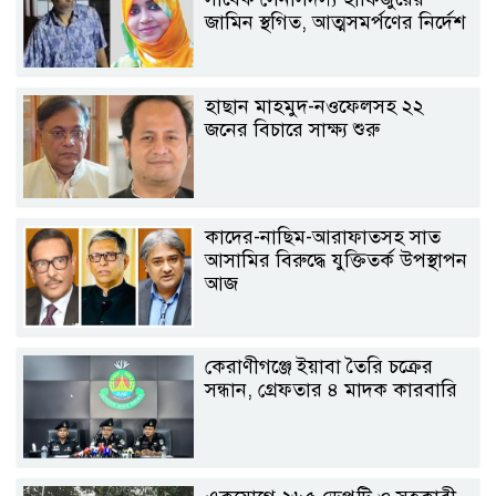
জামিন স্থগিত, আত্মসমর্পণের নির্দেশ
হাছান মাহমুদ-নওফেলসহ ২২
জনের বিচারে সাক্ষ্য শুরু
কাদের-নাছিম-আরাফাতসহ সাত
আসামির বিরুদ্ধে যুক্তিতর্ক উপস্থাপন
আজ
কেরাণীগঞ্জে ইয়াবা তৈরি চক্রের
সন্ধান, গ্রেফতার ৪ মাদক কারবারি