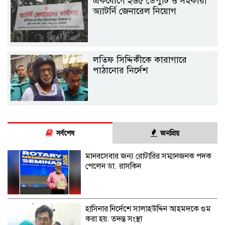
একযোগে ২৬৫ ডেপুটি ও সহকারী
অ্যাটর্নি জেনারেল নিয়োগ
লতিফ সিদ্দিকীকে কারাগারে
পাঠানোর নির্দেশ
সর্বশেষ
জনপ্রিয়
মানবসেবার জন্য রোটারির সম্মানজনক পদক
পেলেন ডা. রাসকিন
হাসিনার নির্দেশে সালাহউদ্দিন আহমদকে গুম
করা হয়: তদন্ত সংস্থা