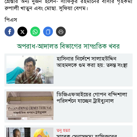
গ্রেপ্তার অন্য দুজন হলেন- সাফিকুর রহমানের বাসার গৃহকর্মী
রুপালী খাতুন এবং মোছা. সুফিয়া বেগম।
পিএস
অপরাধ-আদালত বিভাগের সাম্প্রতিক খবর
হাসিনার নির্দেশে সালাহউদ্দিন
আহমদকে গুম করা হয়: তদন্ত সংস্থা
ডিজিএফআইয়ের গোপন বন্দিশালা
পরিদর্শনে যাচ্ছেন ট্রাইব্যুনাল
তনু হত্যা
সাবেক সেনাসদস্য হাফিজুরের