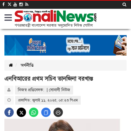
গণপ্রজাতন্ত্রী বাংলাদেশ সরকার অনুমোদিত নিউজ পোর্টাল
অর্থনীতি
এনবিআরের প্রথম সচিব তানজিনা বরখাস্ত
নিজস্ব প্রতিবেদক: | সোনালী নিউজ
প্রকাশিত: জুলাই ১১, ২০২৫, ০৫:২৩ পিএম