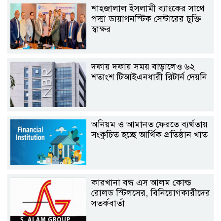
শাহ্জালাল ইসলামী ব্যাংকের সাথে
পদ্মা ডায়াগনস্টিক সেন্টারের চুক্তি
স্বাক্ষর
দফায় দফায় সময় বাড়ালেও ৬২
শতাংশ টিআইএনধারী রিটার্ন দেয়নি
অনিয়ম ও আমানত ফেরতে ব্যর্থতায়
সংকুচিত হচ্ছে আর্থিক প্রতিষ্ঠান খাত
কারখানা বন্ধ এস আলম কোল্ড
রোলড স্টিলসের, বিনিয়োগকারীদের
সতর্কবার্তা