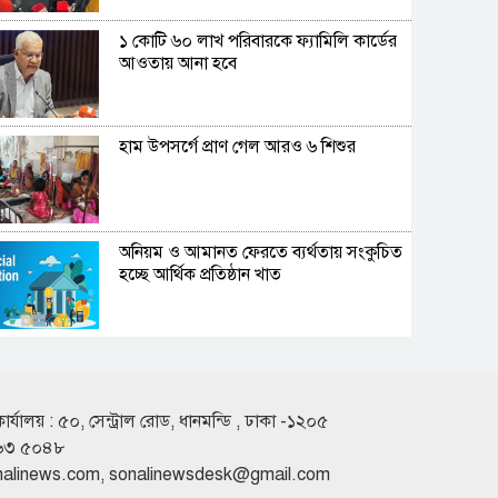
১ কোটি ৬০ লাখ পরিবারকে ফ্যামিলি কার্ডের
আওতায় আনা হবে
হাম উপসর্গে প্রাণ গেল আরও ৬ শিশুর
অনিয়ম ও আমানত ফেরতে ব্যর্থতায় সংকুচিত
হচ্ছে আর্থিক প্রতিষ্ঠান খাত
জাজিরায় সাংবাদিকের ওপর হামলা, মামলা
রুজু করেনি ওসি
কার্যালয় : ৫০, সেন্ট্রাল রোড, ধানমন্ডি , ঢাকা -১২০৫
৬৩ ৫০৪৮
রাষ্ট্রপতি নির্বাচনে ভোটের তারিখ ঘোষণা
nalinews.com
,
sonalinewsdesk@gmail.com