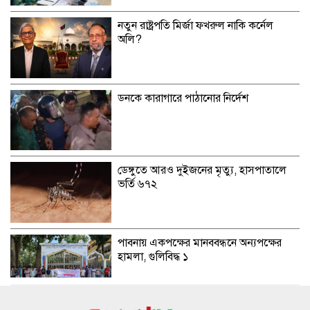
নতুন রাষ্ট্রপতি মির্জা ফখরুল নাকি কর্নেল
অলি?
ডনকে কারাগারে পাঠানোর নির্দেশ
ডেঙ্গুতে আরও দুইজনের মৃত্যু, হাসপাতালে
ভর্তি ৬৭২
পাবনায় একপক্ষের মানববন্ধনে অন্যপক্ষের
হামলা, গুলিবিদ্ধ ১