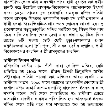
বাসস্ট্যান্ড থেকে মাত্র আধঘণ্টার পায়ে হাঁটা দূরত্বের এই ধর্মীয়
স্থানটি গড়ে উঠেছিল রামকৃষ্ণ-বিবেকানন্দ আন্দোলনকে উৎসর্গ
করে। ১৯১৬ সালের ১৩ ফেব্রুয়ারি রামকৃষ্ণ মন্দির প্রতিষ্ঠা
করেন রামকৃষ্ণ মিশনের তৎকালীন সঙ্ঘাধ্যক্ষ স্বামী ব্রহ্মানন্দ ও
স্বামী প্রেমানন্দ।মন্দিরটিতে প্রায় ৬০০ লোকের জায়গা হয়। ৫
প্রবেশপথের ষড়ভুজাকৃতির মন্দির ঘরটিকে শুধু পিছন দিক বাদ
দিয়ে বাকি সব দিক থেকে দেখা যায়। প্রধান চূড়াটিকে ঘিরে
রয়েছে ৬টি সংলগ্ন ছোট ছোট চূড়া।এখানকার প্রধান
অনুষ্ঠানগুলো হলো দুর্গা পূজা, শ্রী সারদা দেবীর জন্মদিন, স্বামী
বিবেকানন্দের জন্মদিন ও শ্রী রামকৃষ্ণের জন্মদিন।
স্বামীবাগ ইসকন মন্দির
মন্দিরটির প্রাচীন নাম শ্রীশ্রী রাধা গোবিন্দ মন্দির, যেটি
প্রতিষ্ঠিত হয় ১৮৯৯ সালে। শ্রীরুদ্র ত্রিদণ্ডী ত্রিপুরলিঙ্গ স্বামীর
তত্ত্বাবধানে প্রতিষ্ঠা পাওয়া এই মন্দিরের আরও একটি নাম
স্বামীবাগ আশ্রম। ২০০০ সালে আশ্রমের তাৎকালীন সেবায়েত শ্রী
যশোদা নন্দন আচার্য আশ্রমের দায়িত্ব বাংলাদেশ ইসকনের কাছে
সমর্পণ করেন। সেই থেকে গেন্ডারিয়ার ৭৯ স্বামীবাগ রোডে
আশ্রমটির যাবতীয় কার্যক্রম পরিচালিত হয়ে আসছেএই ইসকন
মন্দির থেকে প্রতি বছর মহা সমারোহে শুরু হয় জগন্নাথের