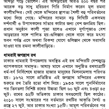
আখড়া গড়ে তোলেন। এই আখড়াতেই আরও ২০০ বছর পর
আরেক বড় সাধু হরিচরণ গিরি নির্মাণ করেন মূল রমনা
কালীমন্দির। সেই থেকে মন্দিরের স্থাপত্য শৈলী বহু পরিবর্তনের
মধ্যে দিয়ে গেছে। মন্দিরের সামনে বড় দিঘিটি একসময়
দর্শনার্থী ও উপাসকদের সাঁতার কাটার জন্য বেশ জনপ্রিয় ছিল।
প্রধান অনুষ্ঠান কালী পূজা হলেও এখানে দুর্গাপূজাও বেশ
আড়ম্বরের সঙ্গে পালিত হয়।গুলিস্তান থেকে বাসে করে মৎস্য
ভবন পর্যন্ত এসে অথবা রিকশা যোগে গুলিস্তান থেকে সরাসরি
যাওয়া যায় রমনা কালীবাড়িতে।
ধামরাই জগন্নাথ রথ
ঢাকার ধামরাই উপজেলায় অবস্থিত এই রথ মন্দিরটি দেশজুড়ে
ব্যাপকভাবে সমাদৃত। আষাঢ় মাসে এখানে অনুষ্ঠিত রথযাত্রাটি
ধর্ম-বর্ণ নির্বিশেষে হাজার হাজার মানুষের মিলনমেলায় পরিণত
হয়। ১৬৭২ সালে প্রতিষ্ঠিত এই জগন্নাথ মন্দিরের একদম
শুরুতে রথ তৈরি হতো বাঁশ দিয়ে। ১৯৩৩ সালে পুনর্নির্মাণের
পর তিনতলা বিশিষ্ট রথের উচ্চতা ছিল ৬০ ফুট এবং চওড়া ৪৫
ফুট। রথের ৩২টি অতিকায় চাকার সবগুলোই ছিল কাঠের।
২০১০ সালে সংস্কারের পর বর্তমানে রথটির আকৃতি দৈর্ঘ্য ও
প্রস্থে ২৭ ফুট, আর চাকার সংখ্যা ১৫টি। আমূল পরিবর্তনের পর