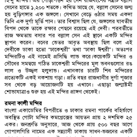
হিন্দু মন্দির। এর গোড়াপত্তন হয় সেন রাজবংশের সম্রাট বল্লাল
সেনের হাতে ১,২০০ শতকে। কথিত আছে যে, বল্লাল সেনের জন্ম
হয় বুড়িগঙ্গার এক জঙ্গলে। সেখানে বেড়ে ওঠার সময় একদা
তিনি এক দুর্গা মূর্তি পান। তার বিশ্বাস ছিল যে, জঙ্গলের যাবতীয়
বিপদ থেকে তাকে রক্ষার পেছনে রয়েছে এই দেবী। পরবর্তীতে
রাজ ক্ষমতায় বসার পর বল্লাল সেন এই স্থানে একটি মন্দির
স্থাপন করেন। বনের ভেতর আবৃত অবস্থায় ছিল বলে এই
দেবীকে ডাকা হতো “ঢাকেশ্বরী” তথা “ঢাকা ঈশ্বরী”। অতঃপর
মন্দিরটিও এই নামেই প্রসিদ্ধি লাভ করে।কয়েকটি মন্দির ও
সৌধের সমন্বয়ে গঠিত ঢাকেশ্বরী মন্দিরের মূল ভবনগুলোর রঙ
লাল ও উজ্জ্বল হলুদাভ। এখানকার চারটি শিব মন্দিরের
প্রত্যেকটি একই নকশায় গড়া। প্রতি বছর রাজধানীর দুর্গা পূজার
সব থেকে বড় আয়োজনটি হয় এখানে। এছাড়া জন্মাষ্টমী
শোভাযাত্রাও শুরু হয় এই মন্দির প্রাঙ্গণ থেকেই।
রমনা কালী মন্দির
বাংলা একাডেমির বিপরীতে ও ঢাকার রমনা পার্কের বহির্ভাগে
অবস্থিত গোটা মন্দির কমপ্লেক্সের আয়তন প্রায় ২ দশমিক ২৫
একর। জনশ্রুতি অনুসারে, আজ থেকে প্রায় ৫০০ বছর আগে
গোপালগিরি নামের এক সন্ন্যাসী ঢাকায় সাধন-ভজনের একটি