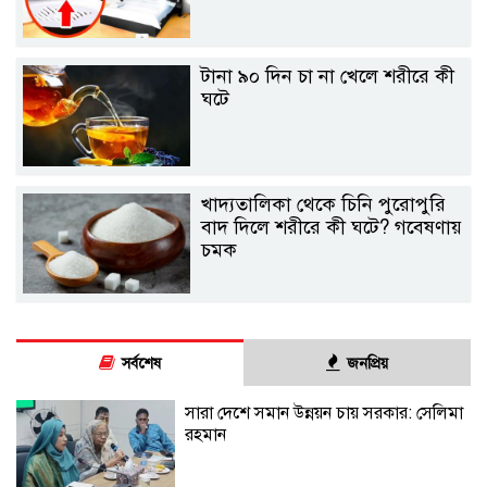
টানা ৯০ দিন চা না খেলে শরীরে কী
ঘটে
খাদ্যতালিকা থেকে চিনি পুরোপুরি
বাদ দিলে শরীরে কী ঘটে? গবেষণায়
চমক
সর্বশেষ
জনপ্রিয়
সারা দেশে সমান উন্নয়ন চায় সরকার: সেলিমা
রহমান