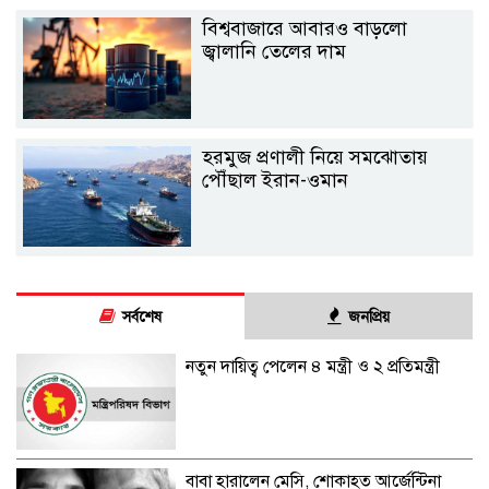
বিশ্ববাজারে আবারও বাড়লো
জ্বালানি তেলের দাম
হরমুজ প্রণালী নিয়ে সমঝোতায়
পৌঁছাল ইরান-ওমান
সর্বশেষ
জনপ্রিয়
নতুন দায়িত্ব পেলেন ৪ মন্ত্রী ও ২ প্রতিমন্ত্রী
বাবা হারালেন মেসি, শোকাহত আর্জেন্টিনা