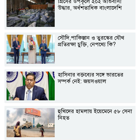
গ্রিসের উপকূলে ২০২ অভিবাসী
উদ্ধার, অর্ধশতাধিক বাংলাদেশি
সৌদি,পাকিস্তান ও তুরস্কের যৌথ
প্রতিরক্ষা চুক্তি, নেপথ্যে কি?
হাসিনার বক্তব্যের সঙ্গে ভারতের
সম্পর্ক নেই: জয়সওয়াল
হুথিদের হামলায় ইয়েমেনে ৫৮ সেনা
নিহত