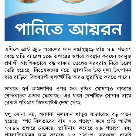
এদিকে ব্রেন্ট ক্রুড অয়েলের দাম সপ্তাহজুড়ে প্রায় ৭.৮ শতাংশ
বেড়ে প্রতি ব্যারেল ১০৯ ডলারের ওপরে অবস্থান করছে। হরমুজ
প্রণালী আংশিকভাবে বন্ধ থাকায় তেলের সরবরাহ নিয়ে উদ্বেগ
তৈরি হয়েছে। বিশ্লেষকদের মতে, জ্বালানির উচ্চ মূল্য উৎপাদন
ব্যয় বাড়িয়ে বিশ্বব্যাপী মূল্যস্ফীতি আরও ত্বরান্বিত করতে পারে।
ভারতে স্বর্ণ আমদানির ওপর শুল্ক বৃদ্ধির ঘোষণাও বাজারে
নেতিবাচক প্রভাব ফেলেছে। এর ফলে দেশটিতে সোনার দামে
রেকর্ড পরিমাণ ডিসকাউন্ট দেখা গেছে।
শুধু সোনা নয়, অন্যান্য মূল্যবান ধাতুর বাজারেও বড় পতন
হয়েছে। স্পট সিলভারের দাম ৭.২ শতাংশ কমে প্রতি আউন্স
৭৭.৪৬ ডলারে নেমেছে। প্লাটিনাম কমেছে ২.৯ শতাংশ এবং
প্যালাডিয়ামের দাম কমেছে ১.৪ শতাংশ। সবগুলো ধাতুই