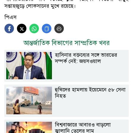
সপ্তাহজুড়ে লোকসানের মুখে রয়েছে।
পিএস
আন্তর্জাতিক বিভাগের সাম্প্রতিক খবর
হাসিনার বক্তব্যের সঙ্গে ভারতের
সম্পর্ক নেই: জয়সওয়াল
হুথিদের হামলায় ইয়েমেনে ৫৮ সেনা
নিহত
বিশ্ববাজারে আবারও বাড়লো
জ্বালানি তেলের দাম