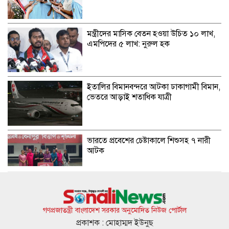
মন্ত্রীদের মাসিক বেতন হওয়া উচিত ১০ লাখ,
এমপিদের ৫ লাখ: নুরুল হক
ইতালির বিমানবন্দরে আটকা ঢাকাগামী বিমান,
ভেতরে আড়াই শতাধিক যাত্রী
ভারতে প্রবেশের চেষ্টাকালে শিশুসহ ৭ নারী
আটক
কুপ্রস্তাবে রাজি না হওয়ায় তরুণীকে চুরির
অপবাদ, চুল কেটে নির্যাতন
গণপ্রজাতন্ত্রী বাংলাদেশ সরকার অনুমোদিত নিউজ পোর্টাল
প্রকাশক : মোহাম্মদ ইউনুছ