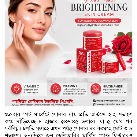
শুক্রবার স্পট মার্কেটে সোনার দাম প্রতি আউন্সে ২.২ শতাংশ
কমে দাঁড়িয়েছে ৪ হাজার ৫৪৬.৪৫ ডলারে, যা ৫ মে’র পর
সর্বনিম্ন। চলতি সপ্তাহে এখন পর্যন্ত সোনার দর কমেছে মোট ৩.৬
শতাংশ। অন্যদিকে জুন ডেলিভারির মার্কিন গোল্ড ফিউচারও