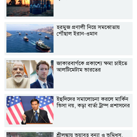
হরমুজ প্রণালী নিয়ে সমঝোতায়
পৌঁছাল ইরান-ওমান
জাকারবার্গকে প্রকাশ্যে ক্ষমা চাইতে
আলটিমেটাম ভারতের
ইহুদিদের সমালোচনা করলে মার্কিন
ভিসা নয়, কড়া বার্তা ট্রাম্প প্রশাসনের
শ্রীলঙ্কায় ভয়াবহ বন্যা ও ভূমিধস,