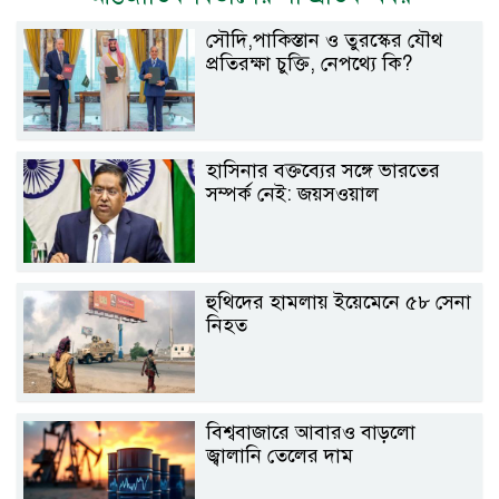
সৌদি,পাকিস্তান ও তুরস্কের যৌথ
প্রতিরক্ষা চুক্তি, নেপথ্যে কি?
হাসিনার বক্তব্যের সঙ্গে ভারতের
সম্পর্ক নেই: জয়সওয়াল
হুথিদের হামলায় ইয়েমেনে ৫৮ সেনা
নিহত
বিশ্ববাজারে আবারও বাড়লো
জ্বালানি তেলের দাম