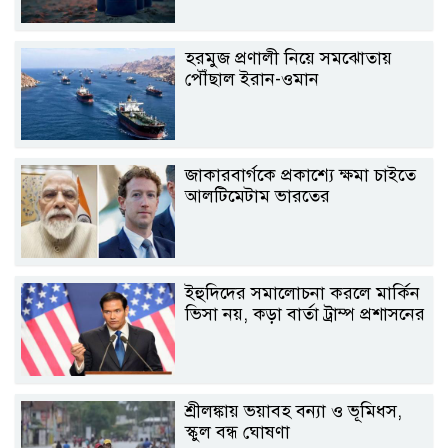
হরমুজ প্রণালী নিয়ে সমঝোতায়
পৌঁছাল ইরান-ওমান
জাকারবার্গকে প্রকাশ্যে ক্ষমা চাইতে
আলটিমেটাম ভারতের
ইহুদিদের সমালোচনা করলে মার্কিন
ভিসা নয়, কড়া বার্তা ট্রাম্প প্রশাসনের
শ্রীলঙ্কায় ভয়াবহ বন্যা ও ভূমিধস,
স্কুল বন্ধ ঘোষণা