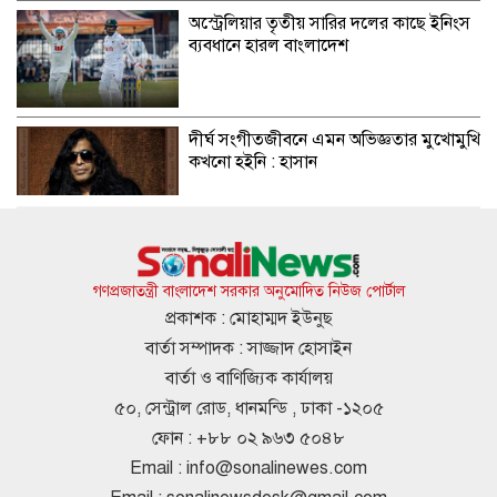
অস্ট্রেলিয়ার তৃতীয় সারির দলের কাছে ইনিংস
ব্যবধানে হারল বাংলাদেশ
দীর্ঘ সংগীতজীবনে এমন অভিজ্ঞতার মুখোমুখি
কখনো হইনি : হাসান
দাম কমার পর দেশের বাজারে আজ স্বর্ণের
ভরি কত?
গণপ্রজাতন্ত্রী বাংলাদেশ সরকার অনুমোদিত নিউজ পোর্টাল
প্রকাশক : মোহাম্মদ ইউনুছ
বার্তা সম্পাদক : সাজ্জাদ হোসাইন
ডিজিএফআইয়ের গোপন বন্দিশালা পরিদর্শনে
বার্তা ও বাণিজ্যিক কার্যালয়
যাচ্ছেন ট্রাইব্যুনাল
৫০, সেন্ট্রাল রোড, ধানমন্ডি , ঢাকা -১২০৫
ফোন : +৮৮ ০২ ৯৬৩ ৫০৪৮
Email :
info@sonalinewes.com
ঢাকা-টরেন্টো ফ্লাইট নিয়ে বিমানের নতুন