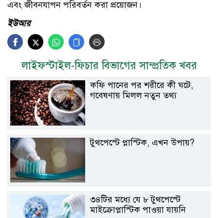
এবং জীবনযাপন পরিবর্তন করা প্রয়োজন।
ইউআর
লাইফস্টাইল-ফিচার বিভাগের সাম্প্রতিক খবর
কফি পানের পর শরীরে কী ঘটে,
গবেষণায় মিলল নতুন তথ্য
টুথপেস্টে প্লাস্টিক, এখন উপায়?
৩৪টির মধ্যে যে ৮ টুথপেস্টে
মাইক্রোপ্লাস্টিক পাওয়া যায়নি