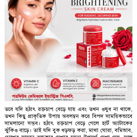
তবে যদি হঠাৎ রক্তচাপ বেড়ে যায় এবং তখন ওষুধ না থাকে,
তখন কিছু প্রাকৃতিক উপায় অবলম্বন করে বিপদ সাময়িকভাবে
সামলানো সম্ভব। হঠাৎ রক্তচাপ বেড়ে গেলে হার্ট অ্যাটাকের
ঝুঁকিও বাড়ে। তাই যদি বুক ধড়ফড় করা, মাথা ঘোরা, বমিভাব,