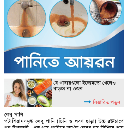
যে খাবারগুলো ইচ্ছেমতো খেলেও
বাড়বে না ওজন
বিস্তারিত পড়ুন
লেবু পানি
পটাশিয়ামসমৃদ্ধ লেবু পানি (চিনি ও লবণ ছাড়া) উচ্চ রক্তচাপে
খুব উপকারী। এক গ্লাস পানিতে অর্ধেক লেবুর রস মিশিয়ে পান