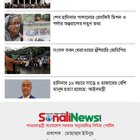
শেখ হাসিনার পালানোর রেসকিউ মিশন ও
পর্দার অন্তরালের নতুন তথ্য
সংসদ ভবন ঘেরাওয়ের হুঁশিয়ারি জেডিপির
হাসিনার ১৬ বছরে সাড়ে ৪ হাজারের বেশি
মানুষ হত্যা হয়েছে: আইনমন্ত্রী
শেখ হাসিনা ফিরে আসার বিষয়ে আত্মবিশ্বাসী
রুমিন ফারহানা
গণপ্রজাতন্ত্রী বাংলাদেশ সরকার অনুমোদিত নিউজ পোর্টাল
প্রকাশক : মোহাম্মদ ইউনুছ