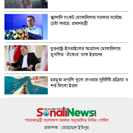
জ্বালানি সংকট মোকাবিলায় সরকার সর্বোচ্চ
চেষ্টা করছে: প্রধানমন্ত্রী
যুক্তরাষ্ট্র-ইসরাইলের আগ্রাসন মোকাবিলায়
মুসলিম ‘ঐক্যের’ ডাক ইরানের
হরমুজ প্রণালি খুলে দেওয়ার সুনির্দিষ্ট প্রক্রিয়া ও
শর্ত দিলো ইরান
কওমি শিক্ষার্থীদের বাদ দিয়ে দেশের উন্নয়ন
সম্ভব নয়: ড. আহমদ আবদুল কাদের
গণপ্রজাতন্ত্রী বাংলাদেশ সরকার অনুমোদিত নিউজ পোর্টাল
প্রকাশক : মোহাম্মদ ইউনুছ