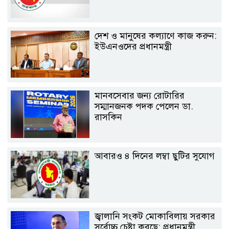
দেশ ও মানুষের কল্যাণে কাজ করুন:
ইউএনওদের প্রধানমন্ত্রী
মানবসেবার জন্য রোটারির
সম্মানজনক পদক পেলেন ডা.
রাসকিন
আবারও ৪ দিনের লম্বা ছুটির সুযোগ
জ্বালানি সংকট মোকাবিলায় সরকার
সর্বোচ্চ চেষ্টা করছে: প্রধানমন্ত্রী