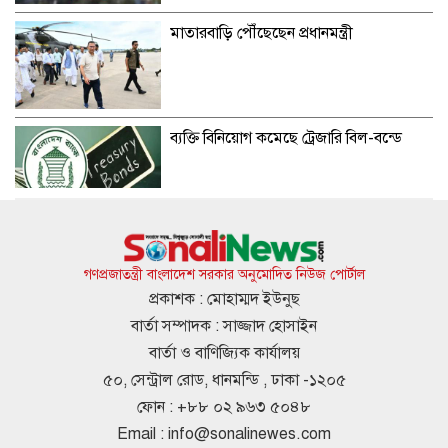
মাতারবাড়ি পৌঁছেছেন প্রধানমন্ত্রী
ব্যক্তি বিনিয়োগ কমেছে ট্রেজারি বিল-বন্ডে
এসএসসির ফল প্রকাশ আগামীকাল, যেভাবে
সবার ফল পাবেন
গণপ্রজাতন্ত্রী বাংলাদেশ সরকার অনুমোদিত নিউজ পোর্টাল
প্রকাশক : মোহাম্মদ ইউনুছ
বার্তা সম্পাদক : সাজ্জাদ হোসাইন
কুলাউড়া সীমান্তে বিএসএফের গুলিতে
বার্তা ও বাণিজ্যিক কার্যালয়
বাংলাদেশি যুবক নিহত
৫০, সেন্ট্রাল রোড, ধানমন্ডি , ঢাকা -১২০৫
ফোন : +৮৮ ০২ ৯৬৩ ৫০৪৮
Email :
info@sonalinewes.com