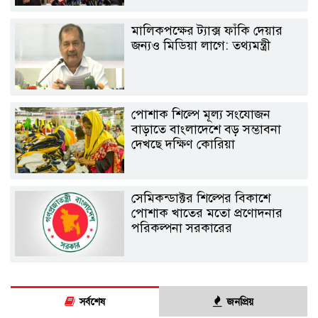
মালিকপক্ষের ট্যাক্স ফাঁকি দেয়ার
জন্যও মিডিয়া লাগে: তথ্যমন্ত্রী
পোশাক শিল্পে মূল্য সংযোজন
বাড়াতে বাংলাদেশে বড় সম্ভাবনা
দেখছে দক্ষিণ কোরিয়া
সেমিকন্ডাক্টর শিল্পের বিকাশে
পোশাক খাতের মতো প্রণোদনার
পরিকল্পনা সরকারের
সর্বশেষ
জনপ্রিয়