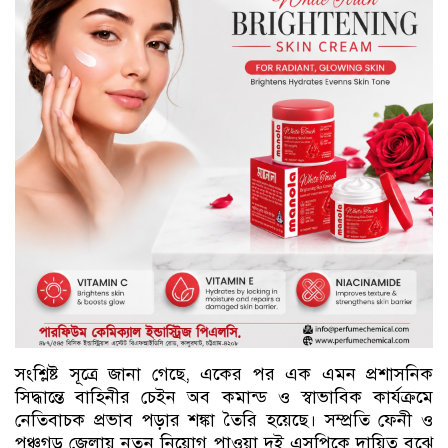
সংশ্লিষ্ট সূত্রে জানা গেছে, একের পর এক এমন প্রশাসনিক
সিদ্ধান্তে বাহিনীর চেইন অব কমান্ড ও স্বাভাবিক কার্যক্রমে
নেতিবাচক প্রভাব পড়ার শঙ্কা তৈরি হয়েছে। সম্প্রতি ফেনী ও
পঞ্চগড় জেলায় নতুন নিয়োগ পাওয়া দুই এসপিকে দায়িত্ব বুঝে