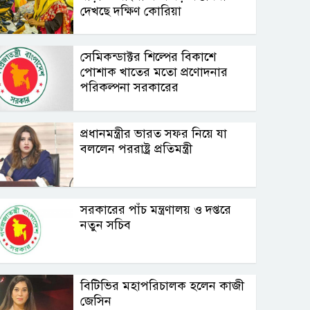
দেখছে দক্ষিণ কোরিয়া
সেমিকন্ডাক্টর শিল্পের বিকাশে
পোশাক খাতের মতো প্রণোদনার
পরিকল্পনা সরকারের
প্রধানমন্ত্রীর ভারত সফর নিয়ে যা
বললেন পররাষ্ট্র প্রতিমন্ত্রী
সরকারের পাঁচ মন্ত্রণালয় ও দপ্তরে
নতুন সচিব
বিটিভির মহাপরিচালক হলেন কাজী
জেসিন