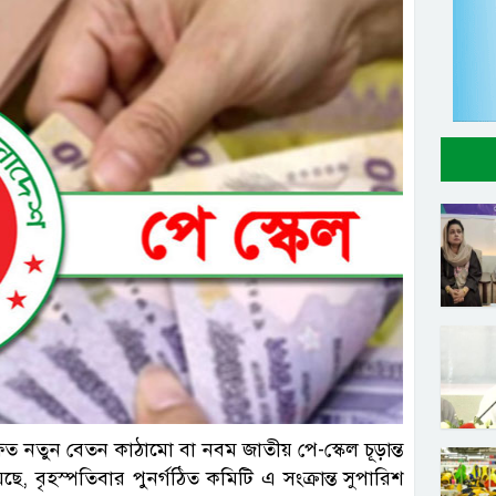
ল ছবি
ক্ষিত নতুন বেতন কাঠামো বা নবম জাতীয় পে-স্কেল চূড়ান্ত
েছে, বৃহস্পতিবার পুনর্গঠিত কমিটি এ সংক্রান্ত সুপারিশ