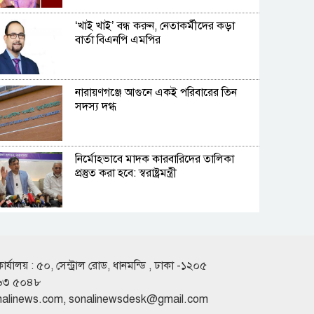
‘খাই খাই’ বন্ধ করুন, নেতাকর্মীদের কড়া
বার্তা বিএনপি এমপির
নারায়ণগঞ্জে আগুনে একই পরিবারের তিন
সদস্য দগ্ধ
নির্মোহভাবে মাদক কারবারিদের তালিকা
প্রস্তুত করা হবে: স্বরাষ্ট্রমন্ত্রী
রুশ পারমাণবিক আইসব্রেকারে বাংলাদেশি
শিক্ষার্থী প্রত্যয়
কার্যালয় : ৫০, সেন্ট্রাল রোড, ধানমন্ডি , ঢাকা -১২০৫
৬৩ ৫০৪৮
ফেরিতে উঠতে গিয়ে নদীতে পিকআপ, ৩
nalinews.com
,
sonalinewsdesk@gmail.com
লাখ টাকার গরু নিহত