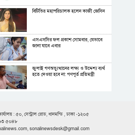
বিটিভির মহাপরিচালক হলেন কাজী জেসিন
এসএসসির ফল প্রকাশ সোমবার, যেভাবে
জানা যাবে এবার
জুলাই গণঅভ্যুত্থানের লক্ষ্য ও উদ্দেশ্য ব্যর্থ
হতে দেওয়া হবে না: গণপূর্ত প্রতিমন্ত্রী
বিমানবন্দরে ভিআইপি-সিআইপিদেরও
তল্লাশির সিদ্ধান্ত
কার্যালয় : ৫০, সেন্ট্রাল রোড, ধানমন্ডি , ঢাকা -১২০৫
৬৩ ৫০৪৮
রুশ পারমাণবিক আইসব্রেকারে উত্তর মেরু
nalinews.com
,
sonalinewsdesk@gmail.com
অভিযানে বাংলাদেশী শিক্ষার্থী প্রত্যয়