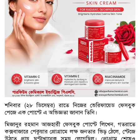
শনিবার (২৮ ডিসেম্বর) রাতে নিজের ভেরিফায়েড ফেসবুক
পেজে এক পোস্টে এ অভিজ্ঞতা জানান তিনি।
মিজানুর রহমান আজহারী ফেসবুক পোস্টে লিখেন, গতরাতে
কক্সবাজারে পেকুয়ার প্রোগ্রামে লক্ষ জনতার ভিড় ঠেলে, স্টেজে
উঠতে প্রায় ঘণ্টাখানেক সময় লেগেছিল। প্রোগ্রাম শেষেও