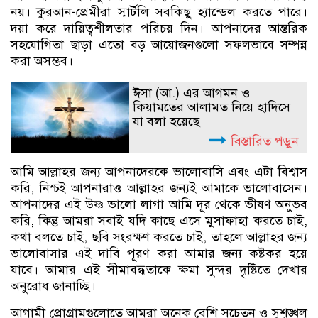
নয়। কুরআন-প্রেমীরা স্মার্টলি সবকিছু হ‍্যান্ডেল করতে পারে।
দয়া করে দায়িত্বশীলতার পরিচয় দিন। আপনাদের আন্তরিক
সহযোগিতা ছাড়া এতো বড় আয়োজনগুলো সফলভাবে সম্পন্ন
করা অসম্ভব।
ঈসা (আ.) এর আগমন ও
কিয়ামতের আলামত নিয়ে হাদিসে
যা বলা হয়েছে
বিস্তারিত পড়ুন
আমি আল্লাহর জন্য আপনাদেরকে ভালোবাসি এবং এটা বিশ্বাস
করি, নিশ্চই আপনারাও আল্লাহর জন্যই আমাকে ভালোবাসেন।
আপনাদের এই উষ্ণ ভালো লাগা আমি দূর থেকে ভীষণ অনুভব
করি, কিন্তু আমরা সবাই যদি কাছে এসে মুসাফাহা করতে চাই,
কথা বলতে চাই, ছবি সংরক্ষণ করতে চাই, তাহলে আল্লাহর জন্য
ভালোবাসার এই দাবি পূরণ করা আমার জন্য কষ্টকর হয়ে
যাবে। আমার এই সীমাবদ্ধতাকে ক্ষমা সুন্দর দৃষ্টিতে দেখার
অনুরোধ জানাচ্ছি।
আগামী প্রোগ্রামগুলোতে আমরা অনেক বেশি সচেতন ও সুশৃঙ্খল