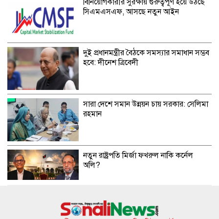
বিনিয়োগকারীর সুরক্ষায় গুরুত্বপূর্ণ হয়ে উঠছে
সিএমএসএফ, আসছে নতুন আইন
দু্ই প্রধানমন্ত্রীর বৈঠকে সমস্যার সমাধান সম্ভব
হবে: দীনেশ ত্রিবেদী
সারা দেশে সমান উন্নয়ন চায় সরকার: সেলিমা
রহমান
নতুন রাষ্ট্রপতি মির্জা ফখরুল নাকি কর্নেল
অলি?
ডনকে কারাগারে পাঠানোর নির্দেশ