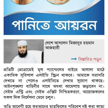
দেশে আসলেন মিজানুর রহমান
আজহারী
বিস্তারিত পড়ুন
প্রতিটি প্রোগ্রামেই মূল প‍্যান্ডেলের বাইরে আলাদা মাঠে
একাধিক সুবিশাল এলইডি স্ক্রিন থাকবে। আমাকে সরাসরি
দেখতে না পেলেও এলইডিতে দেখার সুযোগ থাকছে।
আইনশৃঙ্খলা বাহিনীর সাথে অযথা ঝামেলায় জড়াবেন না।
সেইফ এন্ট্রি এবং সেইফ এক্সিট নিশ্চিতকরণে, আয়োজকদের
সকল দিক নির্দেশনা মেনে চলুন।
অতি আবেগী হয়ে কুরআনের মাহফিলের পরিবেশ নষ্ট করা কাম্য