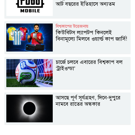
আট বছরের ইতিহাসে অন্যতম
সবচেয়ে বড় কোলাবোরেশন
বিশ্বকাপের উত্তেজনায়
কিউবিটস ল্যাপটপ কিনলেই
বিনামূল্যে মিলবে ওয়ার্ল্ড কাপ জার্সি!
চার্জে চলবে এবারের বিশ্বকাপ বল
‘ট্রাইওন্ডা’
আসছে পূর্ণ সূর্যগ্রহণ, দিনে-দুপুরে
নামবে রাতের অন্ধকার