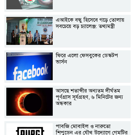
এআইকে বন্ধু হিসেবে গড়ে তোলায়
সবচেয়ে বড় চ্যালেঞ্জ: তথ্যমন্ত্রী
ফিরে এলো ফেসবুকের ডেস্কটপ
ভার্সন
আসছে শতাব্দীর অন্যতম দীর্ঘতম
পূর্ণগ্রাস সূর্যগ্রহণ, ৬ মিনিটের জন্য
অন্ধকার
পাবজি মোবাইল ও নারুতো
শিপুডেন এর যৌথ উদ্যোগে গেমটির