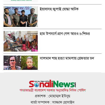
ইয়াবাসহ জুলাই যোদ্ধা আটক
হাম উপসর্গে প্রাণ গেল আরও ৬ শিশুর
সালমান শাহ হত্যা মামলায় গ্রেফতার ডন
স্থানীয় নির্বাচনে মোট ভোটার ১২ কোটি ৮৬
লাখ
গণপ্রজাতন্ত্রী বাংলাদেশ সরকার অনুমোদিত নিউজ পোর্টাল
প্রকাশক : মোহাম্মদ ইউনুছ
বার্তা সম্পাদক : সাজ্জাদ হোসাইন