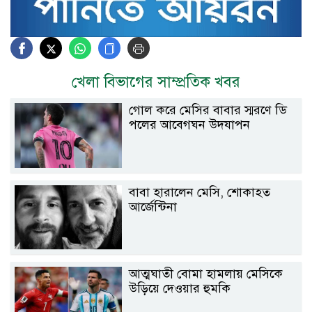
খেলা বিভাগের সাম্প্রতিক খবর
গোল করে মেসির বাবার স্মরণে ডি
পলের আবেগঘন উদযাপন
বাবা হারালেন মেসি, শোকাহত
আর্জেন্টিনা
আত্মঘাতী বোমা হামলায় মেসিকে
উড়িয়ে দেওয়ার হুমকি