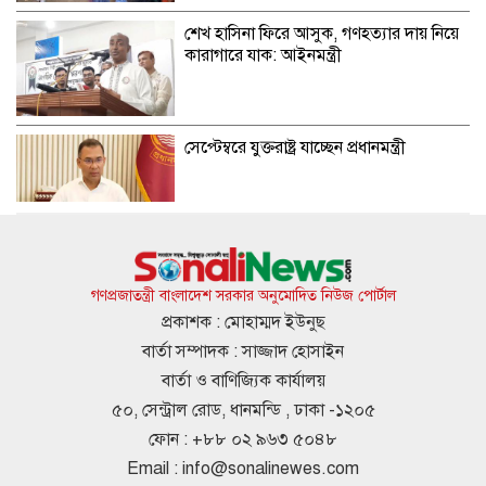
শেখ হাসিনা ফিরে আসুক, গণহত্যার দায় নিয়ে
কারাগারে যাক: আইনমন্ত্রী
সেপ্টেম্বরে যুক্তরাষ্ট্র যাচ্ছেন প্রধানমন্ত্রী
হাসিনার বক্তব্যের সঙ্গে ভারতের সম্পর্ক নেই:
জয়সওয়াল
গণপ্রজাতন্ত্রী বাংলাদেশ সরকার অনুমোদিত নিউজ পোর্টাল
প্রকাশক : মোহাম্মদ ইউনুছ
বার্তা সম্পাদক : সাজ্জাদ হোসাইন
লিবিয়ায় অপহৃত ১৩ বাংলাদেশি উদ্ধার
বার্তা ও বাণিজ্যিক কার্যালয়
৫০, সেন্ট্রাল রোড, ধানমন্ডি , ঢাকা -১২০৫
ফোন : +৮৮ ০২ ৯৬৩ ৫০৪৮
Email :
info@sonalinewes.com