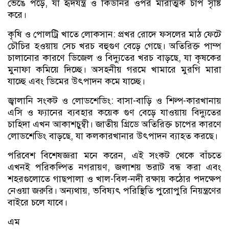
ভেঙে পড়ে, যা হৃদযন্ত্র ও কিডনির ওপর মারাত্মক চাপ সৃষ্টি
করে।
কৃষি ও পোলট্রি খাতে লোকসান: প্রখর রোদে ফসলের মাঠ ফেটে
চৌচির হওয়ায় সেচ খরচ বহুগুণ বেড়ে গেছে। অতিরিক্ত পাম্প
চালানোর কারণে ডিজেল ও বিদ্যুতের খরচ বাড়ছে, যা কৃষকের
মুনাফা কমিয়ে দিচ্ছে। অসহনীয় গরমে খামারে মুরগি মারা
যাচ্ছে এবং ডিমের উৎপাদন কমে যাচ্ছে।
জ্বালানি সংকট ও লোডশেডিং: বাসা-বাড়ি ও শিল্প-কারখানায়
এসি ও ফ্যানের ব্যবহার কয়েক গুণ বেড়ে যাওয়ায় বিদ্যুতের
চাহিদা এখন আকাশচুম্বী। জাতীয় গ্রিডে অতিরিক্ত চাপের কারণে
লোডশেডিং বাড়ছে, যা কলকারখানার উৎপাদন ব্যাহত করছে।
পরিবেশ বিশেষজ্ঞরা মনে করেন, এই সংকট থেকে বাঁচতে
এখনই পরিকল্পিত নগরায়ণ, জলাশয় ভরাট বন্ধ করা এবং
শহরগুলোতে গাছপালা ও খাল-বিল-নদী রক্ষায় কঠোর পদক্ষেপ
নেওয়া জরুরি। অন্যথায়, ভবিষ্যৎ পরিস্থিতি পুরোপুরি নিয়ন্ত্রণের
বাইরে চলে যাবে।
এম