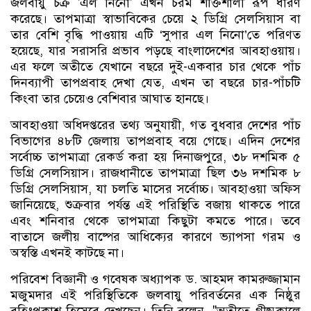
জলবায়ু চক্র 'এল নিনো' এখন চরম শক্তিশালী রূপ ধারণ
করেছে। তাপমাত্রা স্বাভাবিকের চেয়ে ২ ডিগ্রি সেলসিয়াস বা
তার বেশি বৃদ্ধি পাওয়ায় এটি ‘সুপার এল নিনো’তে পরিণত
হয়েছে, যার সরাসরি প্রভাব পড়ছে বাংলাদেশের আবহাওয়ায়।
এর ফলে অতীতে যেখানে বছরে দুই-একবার চার থেকে পাঁচ
দিনব্যাপী তাপপ্রবাহ দেখা যেত, এখন তা বছরে চার-পাঁচটি
কিংবা তার চেয়েও বেশিবার আঘাত হানছে।
আবহাওয়া অধিদপ্তরের তথ্য অনুযায়ী, গত বুধবার দেশের পাঁচ
বিভাগের ৪৮টি জেলায় তাপপ্রবাহ বয়ে গেছে। এদিন দেশের
সর্বোচ্চ তাপমাত্রা রেকর্ড করা হয় দিনাজপুরে, ৩৮ দশমিক ৫
ডিগ্রি সেলসিয়াস। রাজধানীতে তাপমাত্রা ছিল ৩৬ দশমিক ৮
ডিগ্রি সেলসিয়াস, যা চলতি মাসের সর্বোচ্চ। আবহাওয়া অফিস
জানিয়েছে, শুক্রবার পর্যন্ত এই পরিস্থিতি বজায় থাকতে পারে
এবং শনিবার থেকে তাপমাত্রা কিছুটা কমতে পারে। তবে
বাতাসে জলীয় বাষ্পের আধিক্যের কারণে ভ্যাপসা গরম ও
অস্বস্তি এখনই কাটছে না।
পরিবেশ বিজ্ঞানী ও গবেষক অধ্যাপক ড. আহমদ কামরুজ্জামান
মজুমদার এই পরিস্থিতিকে জলবায়ু পরিবর্তনের এক নিষ্ঠুর