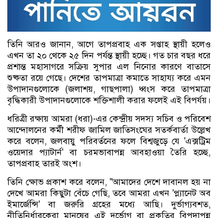
তিনি আরও জানান, আগে তাপপ্রবাহ এক সপ্তাহ স্থায়ী হলেও
এখন তা ২০ থেকে ২৫ দিন পর্যন্ত স্থায়ী হচ্ছে। গত চার বছর ধরে
প্রশান্ত মহাসাগরে সক্রিয় সুপার এল নিনোর কারণে বাতাসে
শুষ্কতা রয়ে গেছে। দেশের তাপমাত্রা কমাতে সাহায্য করে এমন
উপাদানগুলোকে (জলাশয়, গাছপালা) ধ্বংস করে তাপমাত্রা
বৃদ্ধিকারী উপাদানগুলোকে শক্তিশালী করার ফলেই এই বিপর্যয়।
ধরিত্রী রক্ষায় আমরা (ধরা)-এর কেন্দ্রীয় সদস্য সচিব ও পরিবেশ
আন্দোলনের কর্মী শরীফ জামিল জাতিসংঘের সতর্কবার্তা উল্লেখ
করে বলেন, জলবায়ু পরিবর্তনের ফলে বিশ্বজুড়ে যে 'এক্সট্রিম
ওয়েদার প্যাটার্ন' বা চরমভাবাপন্ন আবহাওয়া তৈরি হচ্ছে,
তাপপ্রবাহ তারই অংশ।
তিনি ক্ষোভ প্রকাশ করে বলেন, "আমাদের দেশে দাবানল হয় না
দেখে আমরা কিছুটা বেঁচে গেছি, তবে আমরা এখন 'প্ল্যানেট অব
ইমার্জেন্সি' বা জরুরি গ্রহের মধ্যে আছি। দুর্ভাগ্যবশত,
নীতিনির্ধারকেরা মানুষের এই দুর্ভোগ বা প্রকৃতির বিপদাপন্ন