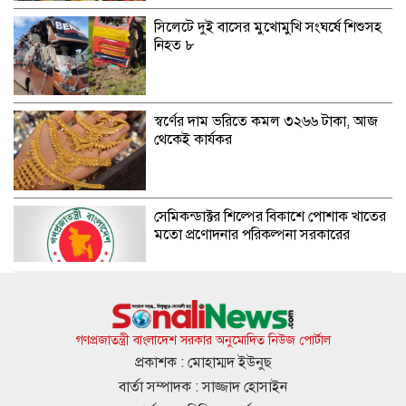
সিলেটে দুই বাসের মুখোমুখি সংঘর্ষে শিশুসহ
নিহত ৮
স্বর্ণের দাম ভরিতে কমল ৩২৬৬ টাকা, আজ
থেকেই কার্যকর
সেমিকন্ডাক্টর শিল্পের বিকাশে পোশাক খাতের
মতো প্রণোদনার পরিকল্পনা সরকারের
জুমার দিনের ১৫টি বিশেষ আমল
গণপ্রজাতন্ত্রী বাংলাদেশ সরকার অনুমোদিত নিউজ পোর্টাল
প্রকাশক : মোহাম্মদ ইউনুছ
বার্তা সম্পাদক : সাজ্জাদ হোসাইন