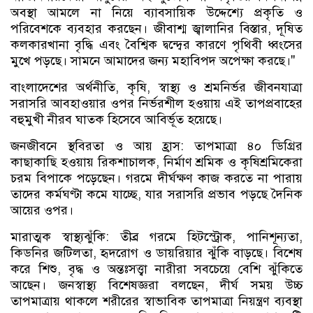
অবস্থা আমলে না নিয়ে ব্যাবসায়িক উদ্দেশ্যে প্রকৃতি ও
পরিবেশকে ব্যবহার করছেন। জীবাশ্ম জ্বালানির বিস্তার, দূষিত
কলকারখানা বৃদ্ধি এবং বৈশ্বিক দ্বন্দ্বের কারণে পৃথিবী ধ্বংসের
মুখে পড়ছে। সামনে আমাদের জন্য মহাবিপদ অপেক্ষা করছে।"
বাংলাদেশের অর্থনীতি, কৃষি, স্বাস্থ্য ও শ্রমনির্ভর জীবনযাত্রা
সরাসরি আবহাওয়ার ওপর নির্ভরশীল হওয়ায় এই তাপপ্রবাহের
বহুমুখী নীরব ঘাতক হিসেবে আবির্ভূত হয়েছে।
জনজীবনে স্থবিরতা ও আয় হ্রাস: তাপমাত্রা ৪০ ডিগ্রির
কাছাকাছি হওয়ায় রিকশাচালক, নির্মাণ শ্রমিক ও কৃষিশ্রমিকেরা
চরম বিপাকে পড়েছেন। গরমে দীর্ঘক্ষণ কাজ করতে না পারায়
তাদের কর্মঘণ্টা কমে যাচ্ছে, যার সরাসরি প্রভাব পড়ছে দৈনিক
আয়ের ওপর।
মারাত্মক স্বাস্থ্যঝুঁকি: তীব্র গরমে হিটস্ট্রোক, পানিশূন্যতা,
কিডনির জটিলতা, হৃদরোগ ও ডায়রিয়ার ঝুঁকি বাড়ছে। বিশেষ
করে শিশু, বৃদ্ধ ও অন্তঃসত্ত্বা নারীরা সবচেয়ে বেশি ঝুঁকিতে
আছেন। জনস্বাস্থ্য বিশেষজ্ঞরা বলছেন, দীর্ঘ সময় উচ্চ
তাপমাত্রায় থাকলে শরীরের স্বাভাবিক তাপমাত্রা নিয়ন্ত্রণ ব্যবস্থা