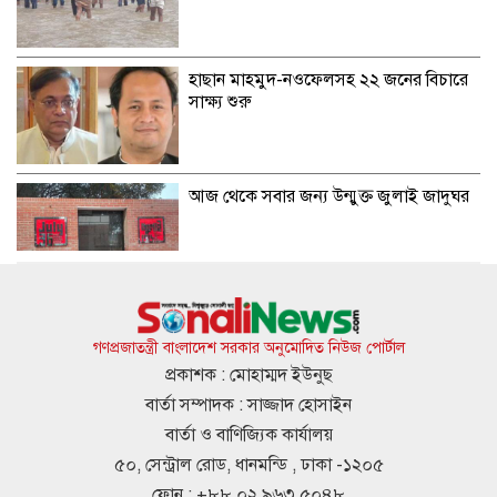
হাছান মাহমুদ-নওফেলসহ ২২ জনের বিচারে
সাক্ষ্য শুরু
আজ থেকে সবার জন্য উন্মুক্ত জুলাই জাদুঘর
জাতীয় গ্রিডে এলএনজি সরবরাহ শুরু, কমতে
পারে গ্যাস সংকট
গণপ্রজাতন্ত্রী বাংলাদেশ সরকার অনুমোদিত নিউজ পোর্টাল
প্রকাশক : মোহাম্মদ ইউনুছ
বার্তা সম্পাদক : সাজ্জাদ হোসাইন
মেসির জোড়া গোলে মায়ামির অবিশ্বাস্য
বার্তা ও বাণিজ্যিক কার্যালয়
প্রত্যাবর্তন
৫০, সেন্ট্রাল রোড, ধানমন্ডি , ঢাকা -১২০৫
ফোন : +৮৮ ০২ ৯৬৩ ৫০৪৮