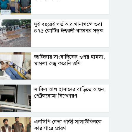
দুই বছরেই গর্ত আর খানাখন্দে ভরা
৪৭৫ কোটির ঈশ্বরদী-বানেশ্বর সড়ক
জাজিরায় সাংবাদিকের ওপর হামলা,
মামলা রুজু করেনি ওসি
সাকিব আল হাসানের বাড়িতে আগুন,
পেট্রলবোমা বিস্ফোরণ
এনসিপি নেতা গাজী সালাউদ্দিনকে
কারাগারে প্রেরণ