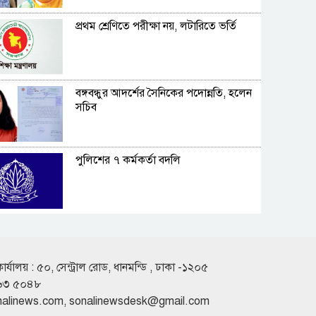
প্রথম শ্রেণিতে পরীক্ষা নয়, লটারিতে ভর্তি
বঙ্গবন্ধুর আদর্শের সৈনিকের পদোন্নতি, হলেন
সচিব
পুলিশের ৭ কর্মকর্তা বদলি
কুড়িগ্রামের সাংবাদিকের উপর হামলার
প্রতিবাদে মানববন্ধন
কার্যালয় : ৫০, সেন্ট্রাল রোড, ধানমন্ডি , ঢাকা -১২০৫
৬৩ ৫০৪৮
শাহ্জালাল ইসলামী ব্যাংকের সাথে পদ্মা
nalinews.com
,
sonalinewsdesk@gmail.com
ডায়াগনস্টিক সেন্টারের চুক্তি স্বাক্ষর