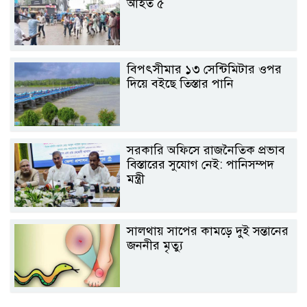
আহত ৫
বিপৎসীমার ১৩ সেন্টিমিটার ওপর
দিয়ে বইছে তিস্তার পানি
সরকারি অফিসে রাজনৈতিক প্রভাব
বিস্তারের সুযোগ নেই: পানিসম্পদ
মন্ত্রী
সালথায় সাপের কামড়ে দুই সন্তানের
জননীর মৃত্যু