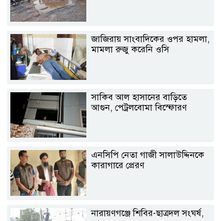
জাজিরায় সাংবাদিকের ওপর হামলা,
মামলা রুজু করেনি ওসি
সাকিব আল হাসানের বাড়িতে
আগুন, পেট্রলবোমা বিস্ফোরণ
এনসিপি নেতা গাজী সালাউদ্দিনকে
কারাগারে প্রেরণ
নারায়ণগঞ্জে শিবির-ছাত্রদল সংঘর্ষ,