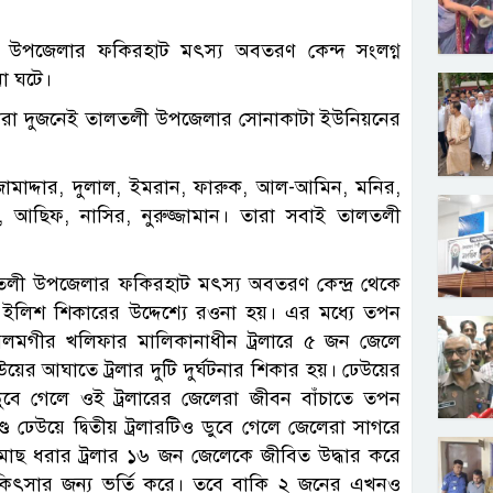
 উপজেলার ফকিরহাট মৎস্য অবতরণ কেন্দ সংলগ্ন
না ঘটে।
তারা দুজনেই তালতলী উপজেলার সোনাকাটা ইউনিয়নের
জোমাদ্দার, দুলাল, ইমরান, ফারুক, আল-আমিন, মনির,
 আছিফ, নাসির, নুরুজ্জামান। তারা সবাই তালতলী
লতলী উপজেলার ফকিরহাট মৎস্য অবতরণ কেন্দ্র থেকে
রে ইলিশ শিকারের উদ্দেশ্যে রওনা হয়। এর মধ্যে তপন
আলমগীর খলিফার মালিকানাধীন ট্রলারে ৫ জন জেলে
উয়ের আঘাতে ট্রলার দুটি দুর্ঘটনার শিকার হয়। ঢেউয়ের
বে গেলে ওই ট্রলারের জেলেরা জীবন বাঁচাতে তপন
চণ্ড ঢেউয়ে দ্বিতীয় ট্রলারটিও ডুবে গেলে জেলেরা সাগরে
াছ ধরার ট্রলার ১৬ জন জেলেকে জীবিত উদ্ধার করে
সে চিকিৎসার জন্য ভর্তি করে। তবে বাকি ২ জনের এখনও