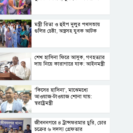
মন্ত্রী রিতা ও হুইপ দুলুর পথসভায়
গুলির চেষ্টা, অস্ত্রসহ যুবক আটক
শেখ হাসিনা ফিরে আসুক, গণহত্যার
দায় নিয়ে কারাগারে যাক: আইনমন্ত্রী
‘কিসের হাসিনা’, মাঝেমধ্যে
আওয়াজ-টাওয়াজ শোনা যায়:
স্বরাষ্ট্রমন্ত্রী
জীবননগরে ৪ ট্রান্সফরমার চুরি, চোর
চক্রের ৬ সদস্য গ্রেফতার