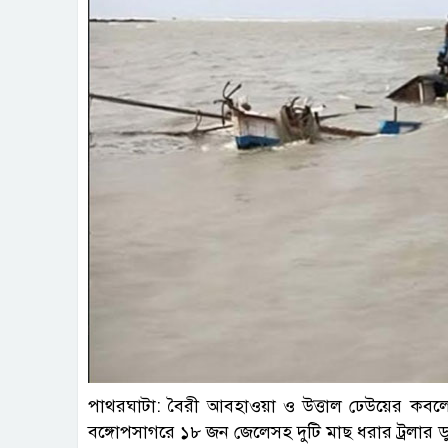
ছবি : প
পাথরঘাটা: বৈরী আবহাওয়া ও উত্তাল ঢেউয়ের কবল
বঙ্গোপসাগরে ১৮ জন জেলেসহ দুটি মাছ ধরার ট্রলার 