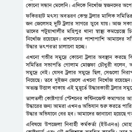
কোনো সন্ধান মেলেনি। এদিকে নিখোঁজ স্বজনদের অপ
ফকিরহাট মৎস্য অবতরণ কেন্দ্র ট্রলার মালিক সমি
জন জেলেসহ দুটি ট্রলার সাগরে ডুবে যায়। আজ সকা
তাদের পটুয়াখালীর মহিপুর থানা স্বাস্থ্য কমপ্লেক
নিখোঁজ রয়েছেন। প্রশাসনের পাশাপাশি আমাদের সমিত
উদ্ধার তৎপরতা চালানো হচ্ছে।
এখনো গভীর সমুদ্রে কোনো ট্রলার অবস্থান করছে কি
সমিতির সভাপতি গোলাম মোস্তফা চৌধুরী বলেন, আম
সমুদ্রে নেই। যেসব ট্রলার সমুদ্রে ছিল, সেগুলো নিরা
নিয়েছে। তবে দুইজন জেলে এখনো নিখোঁজ রয়েছেন। তাদে
অত্যন্ত উত্তাল থাকায় এই মুহূর্তে উদ্ধারকারী ট্রলার সম
তালতলী কোষ্টগার্ড স্টেশনের কন্টিনজেন্ট কমান্ডা
উদ্ধারের জন্য আমরা এখনও অভিযান শুরু করতে পার
উদ্ধার অভিযানে বের হব। আমাদের জানানো হয়েছে গ
এবিষয়ে উপজেলা নিবার্হী কর্মকর্তা (ইউএনও) মো
কোষ্টগার্ড এবং নৌ পুলিশকে অবহিত করেছি। তবে সা