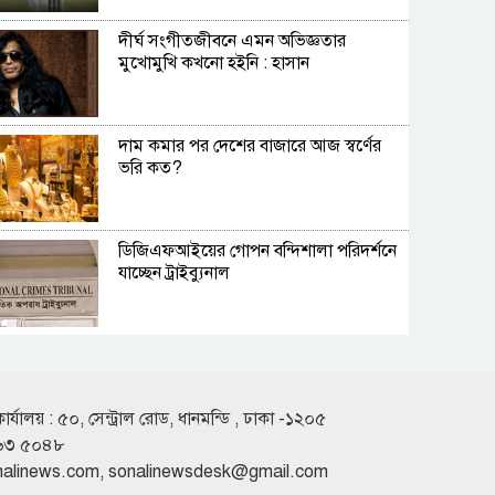
দীর্ঘ সংগীতজীবনে এমন অভিজ্ঞতার
মুখোমুখি কখনো হইনি : হাসান
দাম কমার পর দেশের বাজারে আজ স্বর্ণের
ভরি কত?
ডিজিএফআইয়ের গোপন বন্দিশালা পরিদর্শনে
যাচ্ছেন ট্রাইব্যুনাল
ঢাকা-টরেন্টো ফ্লাইট নিয়ে বিমানের নতুন
নির্দেশনা
কার্যালয় : ৫০, সেন্ট্রাল রোড, ধানমন্ডি , ঢাকা -১২০৫
৬৩ ৫০৪৮
রাজধানীতে সকাল থেকেই বৃষ্টি, চলতে পারে
nalinews.com
,
sonalinewsdesk@gmail.com
দিনভর