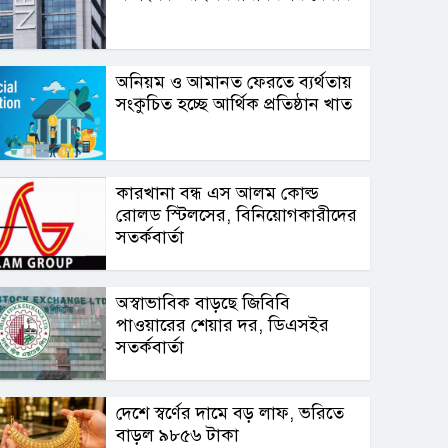
অনিয়ম ও আমানত ফেরতে ব্যর্থতায়
সংকুচিত হচ্ছে আর্থিক প্রতিষ্ঠান খাত
কারখানা বন্ধ এস আলম কোল্ড
রোলড স্টিলসের, বিনিয়োগকারীদের
সতর্কবার্তা
অস্বাভাবিক বাড়ছে জিবিবি
পাওয়ারের শেয়ার দর, ডিএসইর
সতর্কবার্তা
দেশে স্বর্ণের দামে বড় লাফ, ভরিতে
বাড়ল ৯৮৫৬ টাকা