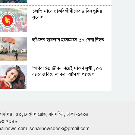
চলতি মাসে চাকরিজীবীদের ৪ দিন ছুটির
সুযোগ
হুথিদের হামলায় ইয়েমেনে ৫৮ সেনা নিহত
‘অবিবাহিত জীবন নিয়েই দারুণ সুখী’, ৫০
বছরেও বিয়ে না করা আমিশা প্যাটেল
দিনের শুরুতেই সড়কে ঝরে গেল ১৫টি প্রাণ
কার্যালয় : ৫০, সেন্ট্রাল রোড, ধানমন্ডি , ঢাকা -১২০৫
৬৩ ৫০৪৮
পোশাক শিল্পে মূল্য সংযোজন বাড়াতে
nalinews.com
,
sonalinewsdesk@gmail.com
বাংলাদেশে বড় সম্ভাবনা দেখছে দক্ষিণ