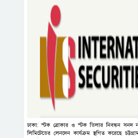
ফাই
ঢাকা: স্টক ব্রোকার ও স্টক ডিলার নিবন্ধন সনদ 
লিমিটেডের লেনদেন কার্যক্রম স্থগিত করেছে চট্ট