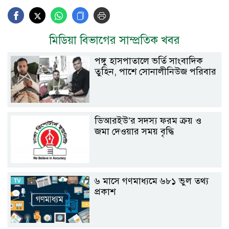
মিডিয়া বিভাগের সাম্প্রতিক খবর
পঙ্গু হাসপাতালে ভর্তি সাংবাদিক
তুহিন, পাশে সোনালীনিউজ পরিবার
ডিআরইউ’র সদস্য ফরম ক্রয় ও
জমা দেওয়ার সময় বৃদ্ধি
৬ মাসে গণমাধ্যমে ৬৮১ ভুল তথ্য
প্রকাশ