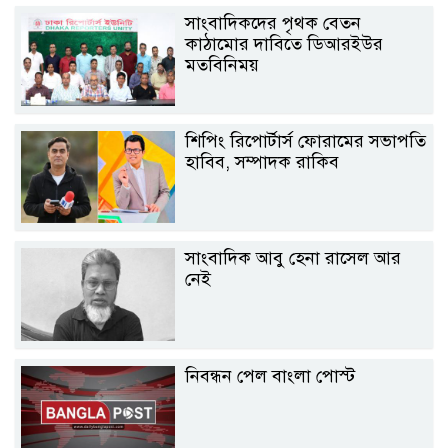
সাংবাদিকদের পৃথক বেতন
কাঠামোর দাবিতে ডিআরইউর
মতবিনিময়
শিপিং রিপোর্টার্স ফোরামের সভাপতি
হাবিব, সম্পাদক রাকিব
সাংবাদিক আবু হেনা রাসেল আর
নেই
নিবন্ধন পেল বাংলা পোস্ট