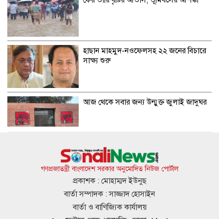
হাছান মাহমুদ-নওফেলসহ ২২ জনের বিচারে
সাক্ষ্য শুরু
আজ থেকে সবার জন্য উন্মুক্ত জুলাই জাদুঘর
জাতীয় গ্রিডে এলএনজি সরবরাহ শুরু, কমতে
পারে গ্যাস সংকট
গণপ্রজাতন্ত্রী বাংলাদেশ সরকার অনুমোদিত নিউজ পোর্টাল
প্রকাশক : মোহাম্মদ ইউনুছ
বার্তা সম্পাদক : সাজ্জাদ হোসাইন
মেসির জোড়া গোলে মায়ামির অবিশ্বাস্য
বার্তা ও বাণিজ্যিক কার্যালয়
প্রত্যাবর্তন