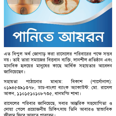
এত বিপুল অর্থ জোগাড় করা রাসেলের পরিবারের পক্ষে সম্ভব
নয়। তাই তারা সমাজের বিত্তবান ব্যক্তি, দানশীল প্রতিষ্ঠান এবং
মানবিক হৃদয়ের মানুষের কাছে আর্থিক সহায়তার আবেদন
জানিয়েছেন।
সহায়তা পাঠানোর মাধ্যম: বিকাশ (পার্সোনাল):
০১৯৪৫৩৯১৩৭৮, ডাচ-বাংলা ব্যাংক অ্যাকাউন্ট: মো. রাসেল
আকন, ১১০১৫১০১০৮৭৩৫, ধানমন্ডি শাখা।
রাসেলের পরিবার জানিয়েছে, সবার আন্তরিক সহযোগিতা ও
দোয়া পেলে প্রয়োজনীয় চিকিৎসায় তিনি আবারও স্বাভাবিক
জীবনে ফিরে আসতে পারবেন।