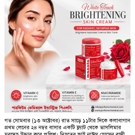
গত সোমবার (১৩ অক্টোবর) রাত সাড়ে ১১টার দিকে কলাবাগান
প্রথম লেনের ২৪ নম্বর বাসার একটি ফ্ল্যাট থেকে তাসলিমার
মরদেহ উদ্ধার করে পুলিশ। নিহতের ভাই নাঈম হোসেন বাদী