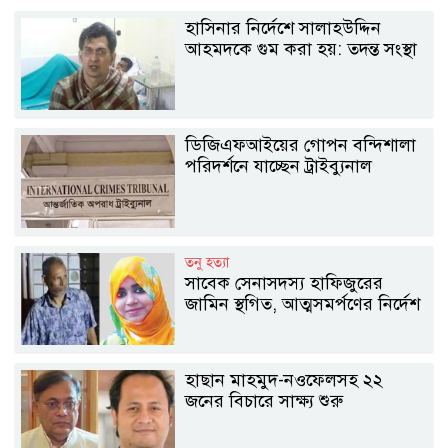
হাসিনার নির্দেশে সালাহউদ্দিন
আহমদকে গুম করা হয়: তদন্ত সংস্থা
ডিজিএফআইয়ের গোপন বন্দিশালা
পরিদর্শনে যাচ্ছেন ট্রাইব্যুনাল
তনু হত্যা
সাবেক সেনাসদস্য হাফিজুরের
জামিন স্থগিত, আত্মসমর্পণের নির্দেশ
হাছান মাহমুদ-নওফেলসহ ২২
জনের বিচারে সাক্ষ্য শুরু