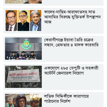
কাদের-নাছিম-আরাফাতসহ সাত
আসামির বিরুদ্ধে যুক্তিতর্ক উপস্থাপন
আজ
কেরাণীগঞ্জে ইয়াবা তৈরি চক্রের
সন্ধান, গ্রেফতার ৪ মাদক কারবারি
একযোগে ২৬৫ ডেপুটি ও সহকারী
অ্যাটর্নি জেনারেল নিয়োগ
লতিফ সিদ্দিকীকে কারাগারে
পাঠানোর নির্দেশ