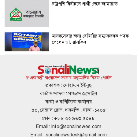
রাষ্ট্রপতি নির্বাচনে প্রার্থী দেবে জামায়াত
মানবসেবার জন্য রোটারির সম্মানজনক পদক
পেলেন ডা. রাসকিন
হাসিনার নির্দেশে সালাহউদ্দিন আহমদকে গুম
করা হয়: তদন্ত সংস্থা
গণপ্রজাতন্ত্রী বাংলাদেশ সরকার অনুমোদিত নিউজ পোর্টাল
প্রকাশক : মোহাম্মদ ইউনুছ
বার্তা সম্পাদক : সাজ্জাদ হোসাইন
আবারও ৪ দিনের লম্বা ছুটির সুযোগ
বার্তা ও বাণিজ্যিক কার্যালয়
৫০, সেন্ট্রাল রোড, ধানমন্ডি , ঢাকা -১২০৫
ফোন : +৮৮ ০২ ৯৬৩ ৫০৪৮
Email :
info@sonalinewes.com
বৃষ্টি নিয়ে যে বার্তা দিল আবহাওয়া অধিদপ্তর
Email :
sonalinewsdesk@gmail.com