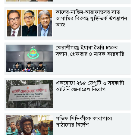
কাদের-নাছিম-আরাফাতসহ সাত
আসামির বিরুদ্ধে যুক্তিতর্ক উপস্থাপন
আজ
কেরাণীগঞ্জে ইয়াবা তৈরি চক্রের
সন্ধান, গ্রেফতার ৪ মাদক কারবারি
একযোগে ২৬৫ ডেপুটি ও সহকারী
অ্যাটর্নি জেনারেল নিয়োগ
লতিফ সিদ্দিকীকে কারাগারে
পাঠানোর নির্দেশ